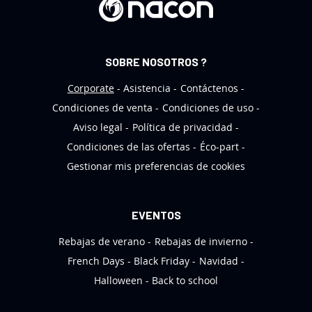
t
í
n
SOBRE NOSOTROS ?
d
e
Corporate
Asistencia
Contáctenos
n
Condiciones de venta
Condiciones de uso
o
Aviso legal
Política de privacidad
t
Condiciones de las ofertas
Éco-part
i
Gestionar mis preferencias de cookies
c
i
a
EVENTOS
s
Rebajas de verano
Rebajas de invierno
:
French Days
Black Friday
Navidad
Halloween
Back to school