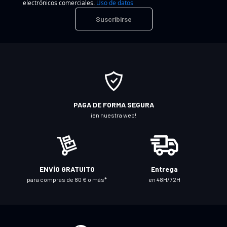
electrónicos comerciales.
Uso de datos
r
Suscribirse
í
b
a
s
e
a
n
PAGA DE FORMA SEGURA
u
¡en nuestra web!
e
s
t
r
ENVÍO GRATUITO
Entrega
o
para compras de 80 € o más*
en 48H/72H
b
o
l
e