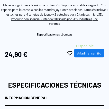
5
galería
Material rígido para la máxima protección. Soporte ajustable integrado. Con
stars,
average
espacio para la consola con los mandos Joy-Con™ acoplados. También incluye 2
de
rating
estuches para 4 tarjetas de juego y 2 estuches para 2 tarjetas microSD.
imágenes
value.
Producto con licencia Nintendo fabricado por RDS Industries, Inc.
Read
Ver más
2
Reviews.
Same
Especificaciones técnicas
page
link.
Disponible
24,90 €
Añadir al carrito
ESPECIFICACIONES TÉCNICAS
INFORMACIÓN GENERAL