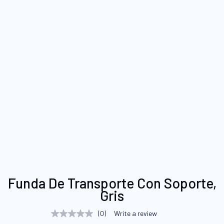
Saltar
Funda De Transporte Con Soporte,
al
Gris
comienzo
de
(0)
Write a review
No
la