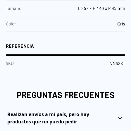
:
Tamaño
L 267 x H 140 x P 45 mm
:
Color
Gris
REFERENCIA
:
SKU
NNS28T
PREGUNTAS FRECUENTES
Realizan envíos a mi país, pero hay
productos que no puedo pedir