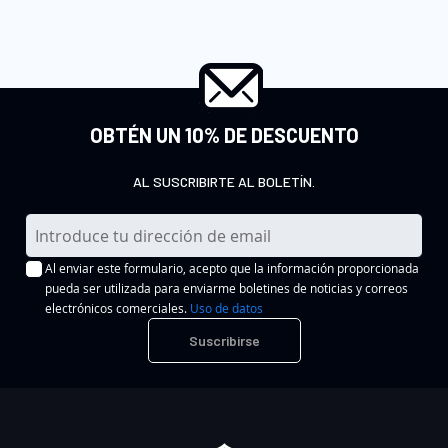
OBTÉN UN 10% DE DESCUENTO
AL SUSCRIBIRTE AL BOLETÍN.
I
n
Al enviar este formulario, acepto que la información proporcionada
s
pueda ser utilizada para enviarme boletines de noticias y correos
c
electrónicos comerciales.
Uso de datos
r
Suscribirse
í
b
a
s