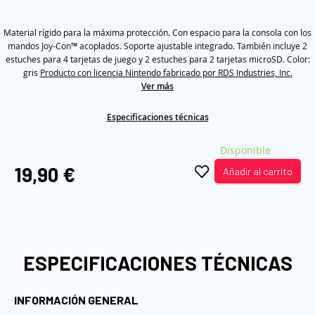
rating
value
galería
Same
de
Material rígido para la máxima protección. Con espacio para la consola con los
page
link.
mandos Joy-Con™ acoplados. Soporte ajustable integrado. También incluye 2
imágenes
estuches para 4 tarjetas de juego y 2 estuches para 2 tarjetas microSD. Color:
gris
Producto con licencia Nintendo fabricado por RDS Industries, Inc.
Ver más
Especificaciones técnicas
Disponible
19,90 €
Añadir al carrito
ESPECIFICACIONES TÉCNICAS
INFORMACIÓN GENERAL