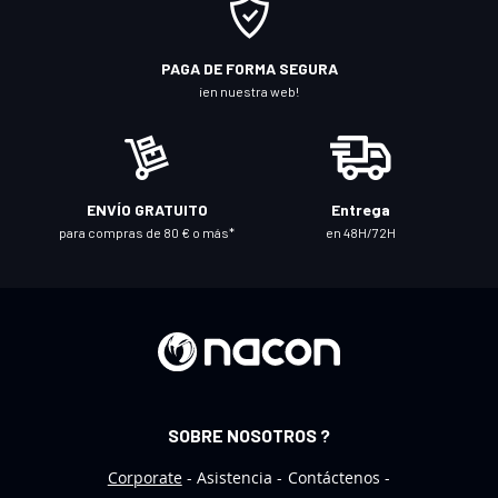
e
a
n
PAGA DE FORMA SEGURA
u
¡en nuestra web!
e
s
t
r
ENVÍO GRATUITO
Entrega
o
para compras de 80 € o más*
en 48H/72H
b
o
l
e
t
í
n
SOBRE NOSOTROS ?
d
e
Corporate
Asistencia
Contáctenos