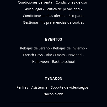
n
Condiciones de venta
Condiciones de uso
o
Aviso legal
Política de privacidad
t
Condiciones de las ofertas
Éco-part
i
Gestionar mis preferencias de cookies
c
i
a
EVENTOS
s
Rebajas de verano
Rebajas de invierno
:
French Days
Black Friday
Navidad
Halloween
Back to school
MYNACON
Perfiles
Asistencia
Soporte de videojuegos
Nacon News