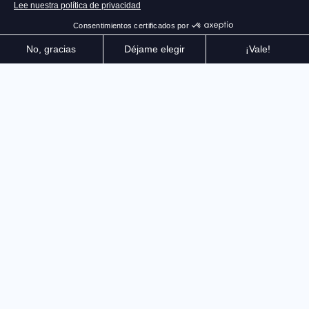
Sumérjete en una verdadera experiencia de RPG y
forja el destino de un mundo inexplorado lleno de
magia, lleno de tesoros perdidos, secretos
ancestrales y criaturas fantásticas. A través de la
diplomacia, la astucia o la fuerza, influye en el curso
de la historia... y crea tu leyenda.
TU DESTINO ESTÁ EN TUS