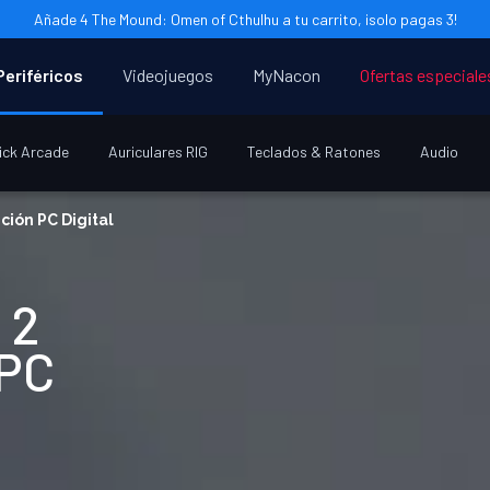
Añade 4 The Mound: Omen of Cthulhu a tu carrito, ¡solo pagas 3!
Periféricos
Videojuegos
MyNacon
Ofertas especiale
ick Arcade
Auriculares RIG
Teclados & Ratones
Audio
ción PC Digital
 2
 PC