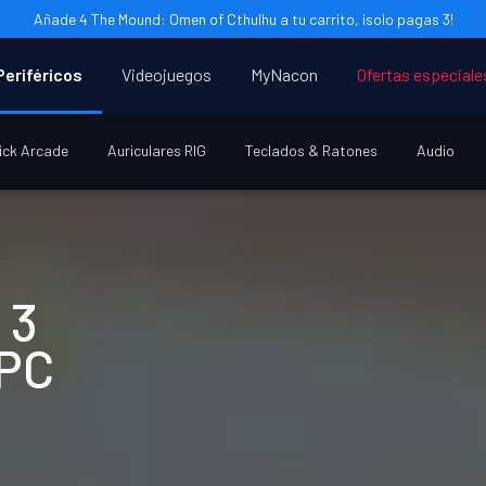
Añade 4 The Mound: Omen of Cthulhu a tu carrito, ¡solo pagas 3!
Periféricos
Videojuegos
MyNacon
Ofertas especiale
ick Arcade
Auriculares RIG
Teclados & Ratones
Audio
 3
 PC