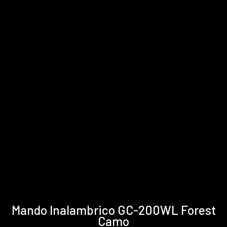
Especificaciones
Asistencia
Mando Inalambrico GC-200WL Forest
técnicas
y
Camo
descargas