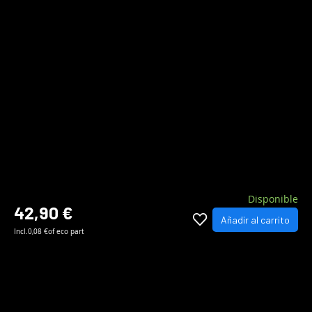
Disponible
42,90 €
Añadir al carrito
Incl.
0,08 €
of eco part