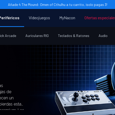
Añade 4 The Mound: Omen of Cthulhu a tu carrito, ¡solo pagas 3!
Periféricos
Videojuegos
MyNacon
Ofertas especiale
ick Arcade
Auriculares RIG
Teclados & Ratones
Audio
as
jas de
recen un
ierdas esta
 premium. Las