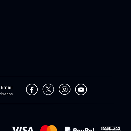
 Email
ríbanos