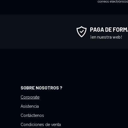
correos electrónico
c
r
í
b
PAGA DE FORM
a
¡en nuestra web!
s
e
a
n
u
e
s
SOBRE NOSOTROS ?
t
r
Corporate
o
Asistencia
b
Contáctenos
o
Condiciones de venta
l