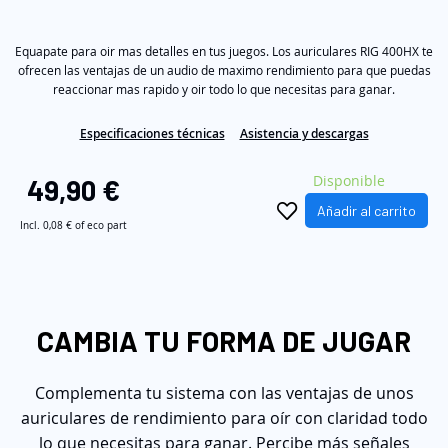
out
galería
of
5
de
Equapate para oir mas detalles en tus juegos. Los auriculares RIG 400HX te
stars,
average
imágenes
ofrecen las ventajas de un audio de maximo rendimiento para que puedas
rating
reaccionar mas rapido y oir todo lo que necesitas para ganar.
value.
Read
259
Especificaciones técnicas
Asistencia y descargas
Reviews.
Same
Disponible
page
49,90 €
link.
Añadir al carrito
Incl.
0,08 €
of eco part
CAMBIA TU FORMA DE JUGAR
Complementa tu sistema con las ventajas de unos
auriculares de rendimiento para oír con claridad todo
lo que necesitas para ganar. Percibe más señales