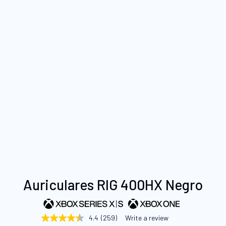
Saltar
Auriculares RIG 400HX Negro
al
comienzo
de
4.4
(259)
Write a review
4.4
la