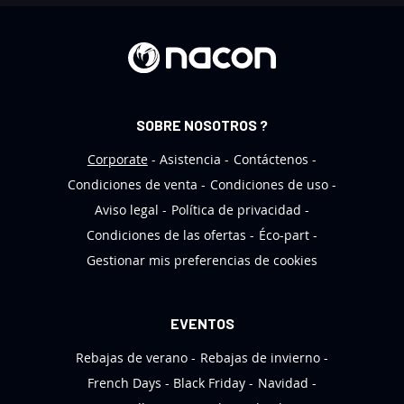
l
e
t
í
n
SOBRE NOSOTROS ?
d
e
Corporate
Asistencia
Contáctenos
n
Condiciones de venta
Condiciones de uso
o
Aviso legal
Política de privacidad
t
Condiciones de las ofertas
Éco-part
i
Gestionar mis preferencias de cookies
c
i
a
EVENTOS
s
Rebajas de verano
Rebajas de invierno
:
French Days
Black Friday
Navidad