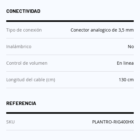
CONECTIVIDAD
:
Tipo de conexión
Conector analogico de 3,5 mm
:
Inalámbrico
No
:
Control de volumen
En linea
:
Longitud del cable (cm)
130 cm
REFERENCIA
:
SKU
PLANTRO-RIG400HX