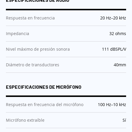
:
Respuesta en frecuencia
20 Hz–20 kHz
:
Impedancia
32 ohms
:
Nivel máximo de presión sonora
111 dBSPL/V
:
Diámetro de transductores
40mm
ESPECIFICACIONES DE MICRÓFONO
:
Respuesta en frecuencia del micrófono
100 Hz–10 kHz
:
Micrófono extraíble
Sí