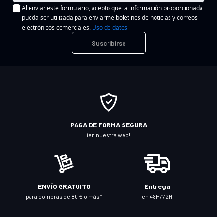
Al enviar este formulario, acepto que la información proporcionada
s
pueda ser utilizada para enviarme boletines de noticias y correos
c
electrónicos comerciales.
Uso de datos
r
Suscribirse
í
b
a
s
e
a
n
PAGA DE FORMA SEGURA
u
¡en nuestra web!
e
s
t
r
ENVÍO GRATUITO
Entrega
o
para compras de 80 € o más*
en 48H/72H
b
o