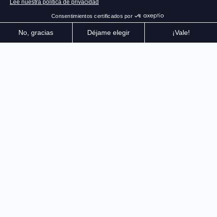
Toma el control de tu coche y de tu empresa,
transporta pasajeros a través de Barcelona y haz
prosperar tu negocio. Llegaste a Barcelona con un
coche y un sueño como única carga; aventúrate por
las animadas calles de esta ciudad legendaria y lleva a
tus pasajeros de un punto a otro ofreciéndoles un
servicio impecable. Debes respetar el código de la
carretera, gestionar a los turistas impacientes, las
condiciones meteorológicas cambiantes y las horas
pico, adaptar tus trayectos para evitar atascos y
accidentes... y sobre todo, ¡hacer felices a tus clientes