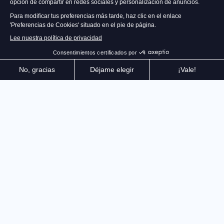
TDUSC es una experiencia de estilo de vida y social
que redefine las normas de los juegos de carreras en
un mundo abierto. Explora la isla de Hong Kong
reproducida en su totalidad. Toma la carretera a
bordo de vehículos excepcionales y vive la vida de lujo
definitiva. Trece años después de Test Drive Unlimited
2, TDUSC reinventa el juego de carreras multijugador
masivo en un mundo abierto. Con la Edición
Coleccionista, sumérgete en una inmersión total