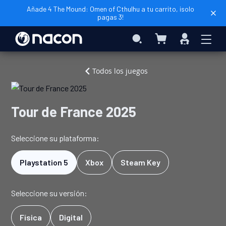
Añade 4 The Mound: Omen of Cthulhu a tu carrito, ¡solo
pagas 3!
Mi cesta
Search
Iniciar
sesión
Inicio
Videojuegos
Tour
Todos los juegos
de
France
2025
Tour de France 2025
Seleccione su plataforma:
Playstation 5
Xbox
Steam Key
Seleccione su versión:
Física
Digital