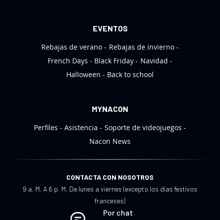
i
a
EVENTOS
s
Rebajas de verano
Rebajas de invierno
:
French Days
Black Friday
Navidad
Halloween
Back to school
MYNACON
Perfiles
Asistencia
Soporte de videojuegos
Nacon News
CONTACTA CON NOSOTROS
9 a. M. A 6 p. M. De lunes a viernes (excepto los días festivos
franceses)
Por chat