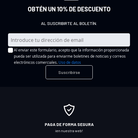
OBTÉN UN 10% DE DESCUENTO
AL SUSCRIBIRTE AL BOLETÍN.
I
n
Al enviar este formulario, acepto que la información proporcionada
s
pueda ser utilizada para enviarme boletines de noticias y correos
c
electrónicos comerciales.
Uso de datos
r
Suscribirse
í
b
a
s
e
a
n
PAGA DE FORMA SEGURA
u
¡en nuestra web!
e