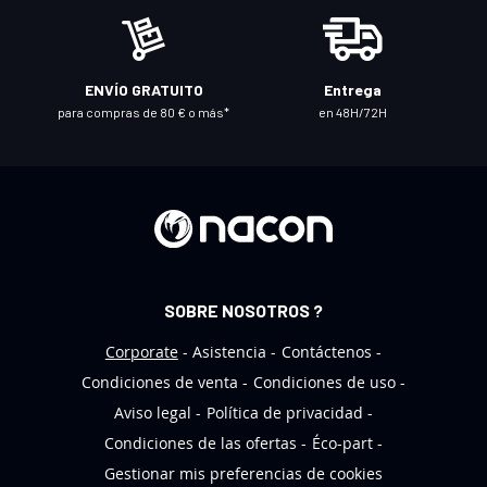
s
t
r
ENVÍO GRATUITO
Entrega
o
para compras de 80 € o más*
en 48H/72H
b
o
l
e
t
í
n
SOBRE NOSOTROS ?
d
e
Corporate
Asistencia
Contáctenos
n
Condiciones de venta
Condiciones de uso
o
Aviso legal
Política de privacidad
t
Condiciones de las ofertas
Éco-part
i
Gestionar mis preferencias de cookies
c