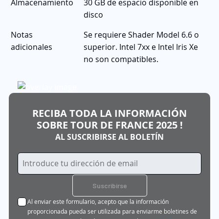
Almacenamiento
30 GB de espacio disponible en
disco
Notas
Se requiere Shader Model 6.6 o
adicionales
superior. Intel 7xx e Intel Iris Xe
no son compatibles.
RECIBA TODA LA INFORMACIÓN
SOBRE TOUR DE FRANCE 2025 !
AL SUSCRIBIRSE AL BOLETÍN
Inscríbase
a
nuestro
Suscribirse
boletín
Al enviar este formulario, acepto que la información
de
proporcionada pueda ser utilizada para enviarme boletines de
noticias: