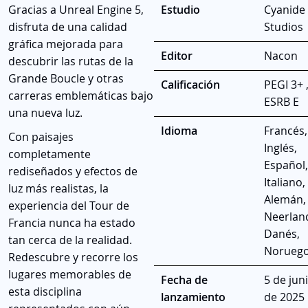
Gracias a Unreal Engine 5,
Estudio
Cyanide
disfruta de una calidad
Studios
gráfica mejorada para
Editor
Nacon
descubrir las rutas de la
Grande Boucle y otras
Calificación
PEGI 3+ 
carreras emblemáticas bajo
ESRB E
una nueva luz.
Idioma
Francés,
Con paisajes
Inglés,
completamente
Español,
rediseñados y efectos de
Italiano,
luz más realistas, la
Alemán,
experiencia del Tour de
Neerlan
Francia nunca ha estado
Danés,
tan cerca de la realidad.
Norueg
Redescubre y recorre los
lugares memorables de
Fecha de
5 de jun
esta disciplina
lanzamiento
de 2025