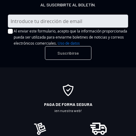
AL SUSCRIBIRTE AL BOLETÍN.
I
n
Al enviar este formulario, acepto que la información proporcionada
s
pueda ser utilizada para enviarme boletines de noticias y correos
c
electrónicos comerciales.
Uso de datos
r
Suscribirse
í
b
a
s
e
a
n
PAGA DE FORMA SEGURA
u
¡en nuestra web!
e
s
t