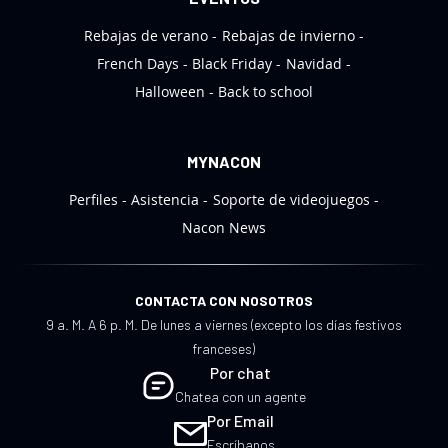
s
Rebajas de verano
Rebajas de invierno
:
French Days
Black Friday
Navidad
Halloween
Back to school
MYNACON
Perfiles
Asistencia
Soporte de videojuegos
Nacon News
CONTACTA CON NOSOTROS
9 a. M. A 6 p. M. De lunes a viernes (excepto los días festivos
franceses)
Por chat
Chatea con un agente
Por Email
Escríbanos