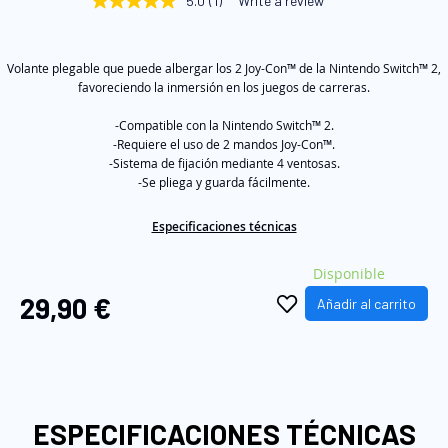
5.0
(1)
Write a review
5.0
la
out
of
galería
5
de
Volante plegable que puede albergar los 2 Joy-Con™ de la Nintendo Switch™ 2,
stars,
average
favoreciendo la inmersión en los juegos de carreras.
imágenes
rating
value.
-Compatible con la Nintendo Switch™ 2.
Read
-Requiere el uso de 2 mandos Joy-Con™.
a
-Sistema de fijación mediante 4 ventosas.
Review.
Same
-Se pliega y guarda fácilmente.
page
link.
Especificaciones técnicas
Disponible
29,90 €
Añadir al carrito
ESPECIFICACIONES TÉCNICAS