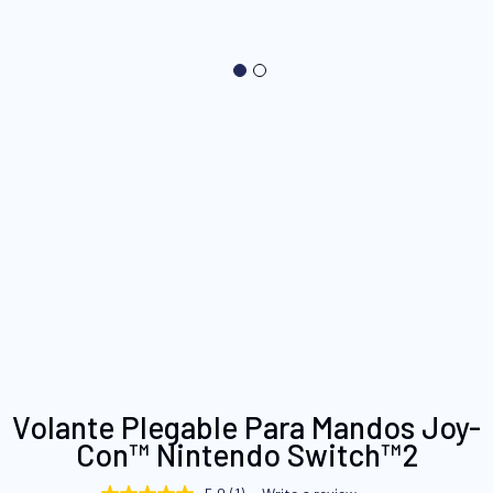
Saltar
Volante Plegable Para Mandos Joy-
al
Con™ Nintendo Switch™2
comienzo
de