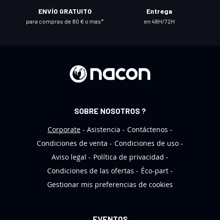
r
ENVÍO GRATUITO
Entrega
o
para compras de 80 € o más*
en 48H/72H
b
o
l
e
t
í
n
SOBRE NOSOTROS ?
d
e
Corporate
Asistencia
Contáctenos
n
Condiciones de venta
Condiciones de uso
o
Aviso legal
Política de privacidad
t
Condiciones de las ofertas
Éco-part
i
Gestionar mis preferencias de cookies
c
i
a
EVENTOS