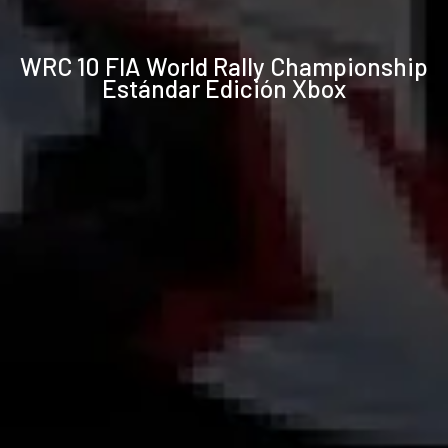
Especificaciones
WRC 10 FIA World Rally Championship
técnicas
Estándar Edición Xbox