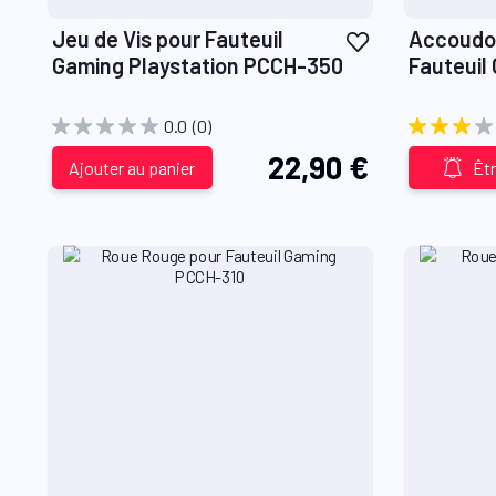
Ajouter
Jeu de Vis pour Fauteuil
Accoudoir
à
Gaming Playstation PCCH-350
Fauteuil
ma
PCCH-35
liste
0.0
(0)
d’envie
22,90 €
Ajouter au panier
Êtr