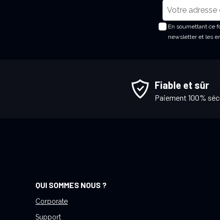
I
n
En soumettant ce fo
s
newsletter et les 
c
r
i
p
Fiable et sûr
t
Paiement 100% séc
i
o
n
à
n
o
t
QUI SOMMES NOUS ?
r
e
Corporate
l
Support