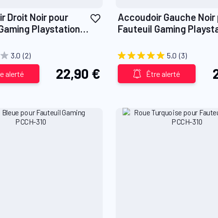
Ajouter
 Droit Noir pour
Accoudoir Gauche Noir
à
 Gaming Playstation
Fauteuil Gaming Playst
ma
0
PCCH-350
liste
3.0
(2)
5.0
(3)
d’envie
22,90 €
e alerté
Être alerté