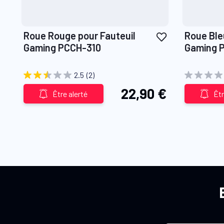
Ajouter
Roue Rouge pour Fauteuil
Roue Ble
à
Gaming PCCH-310
Gaming 
ma
liste
2.5
(2)
d’envie
22,90 €
Être alerté
Êtr