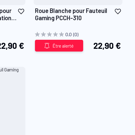
Ajouter
Ajout
 pour
Roue Blanche pour Fauteuil
à
à
ation
Gaming PCCH-310
ma
ma
liste
liste
0.0
(0)
d’envie
d’env
22,90 €
22,90 €
Être alerté