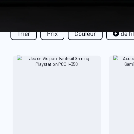
Trier
Prix
Couleur
de fi