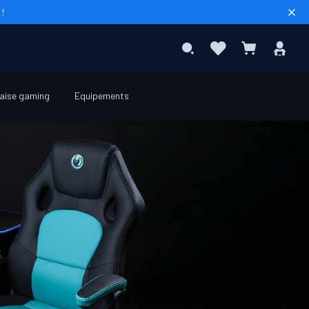
!
Rech
Favoris
Con
Rechercher
Mon panier
aise gaming
Equipements