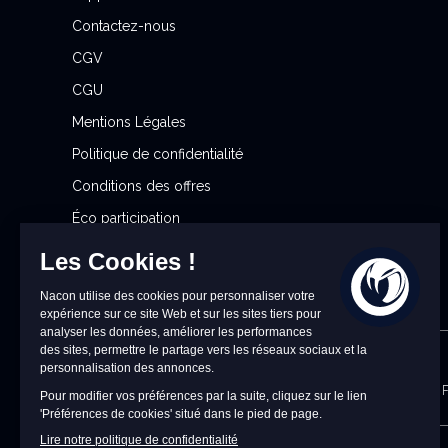
e
Contactez-nous
t
CGV
t
r
CGU
e
Mentions Légales
d
Politique de confidentialité
’
i
Conditions des offres
n
Éco participation
f
Gérer mes préférences cookies
o
r
m
a
t
NOUS CONTACTER
i
9h à 18h du lundi au vendredi (hors jours fériés 
o
n