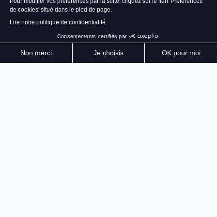
ATTENTION, La base RS PURE ne fonctionne que
lorsqu'elle est utilisée avec un volant Revosim. Elle
n'est pas fonctionnelle avec d'autres volants
Conçue pour les pilotes et les amateurs de courses
automobile en quête de réalisme, la base RS PURE
vous offre ce dont vous avez toujours rêvé.