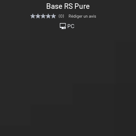
Base RS Pure
techniques
téléchargements
(0)
Rédiger un avis
Aucune
valeur
de
notation
Lien
sur
la
même
page.