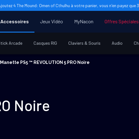
Ajoutez 4 The Mound: Omen of Cthulhu à votre panier, vous n'en payez que 3 
Accessoires
Jeux Vidéo
MyNacon
Offres Spéciales
tick Arcade
Casques RIG
Claviers & Souris
Audio
Ch
Manette PS5 ™ REVOLUTION 5 PRO Noire
O Noire