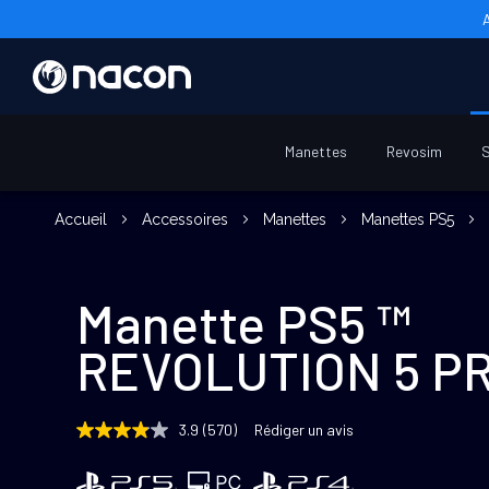
Manettes
Revosim
S
Accueil
Accessoires
Manettes
Manettes PS5
Manette PS5 ™
REVOLUTION 5 PR
3.9
(570)
Rédiger un avis
3.9
étoiles
sur