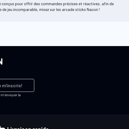
é conçus pour offrir des commandes précises et réactives, afin de
e de jeu incomparable, misez sur les arcade sticks Nacon !
N
 m'inscris!
e m'envoyer la