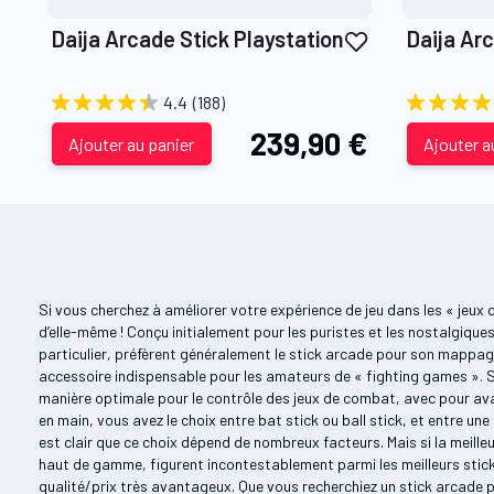
Ajouter
Daija Arcade Stick Playstation
Daija Ar
à
ma
4.4
(188)
liste
239,90 €
d’envie
Ajouter au panier
Ajouter a
Si vous cherchez à améliorer votre expérience de jeu dans les « jeux
d’elle-même ! Conçu initialement pour les puristes et les nostalgique
particulier, préfèrent généralement le stick arcade pour son mappage 
accessoire indispensable pour les amateurs de « fighting games ». So
manière optimale pour le contrôle des jeux de combat, avec pour ava
en main, vous avez le choix entre bat stick ou ball stick, et entre u
est clair que ce choix dépend de nombreux facteurs. Mais si la meille
haut de gamme, figurent incontestablement parmi les meilleurs stic
qualité/prix très avantageux. Que vous recherchiez un stick arcade p