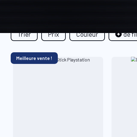
Trier
Prix
Couleur
de fi
Meilleure vente !