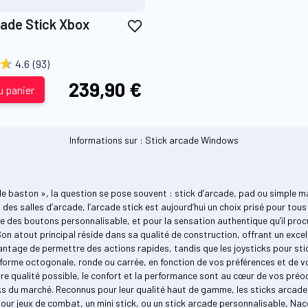
Ajouter
cade Stick Xbox
à
ma
4.6
(93)
liste
239,90 €
d’envie
u panier
Informations sur : Stick arcade Windows
 de baston », la question se pose souvent : stick d’arcade, pad ou simple 
s des salles d’arcade, l’arcade stick est aujourd’hui un choix prisé pour to
des boutons personnalisable, et pour la sensation authentique qu’il procure
n atout principal réside dans sa qualité de construction, offrant un exce
ntage de permettre des actions rapides, tandis que les joysticks pour sti
ne forme octogonale, ronde ou carrée, en fonction de vos préférences et de v
ure qualité possible, le confort et la performance sont au cœur de vos préo
ks du marché. Reconnus pour leur qualité haut de gamme, les sticks arcad
our jeux de combat, un mini stick, ou un stick arcade personnalisable, Nac