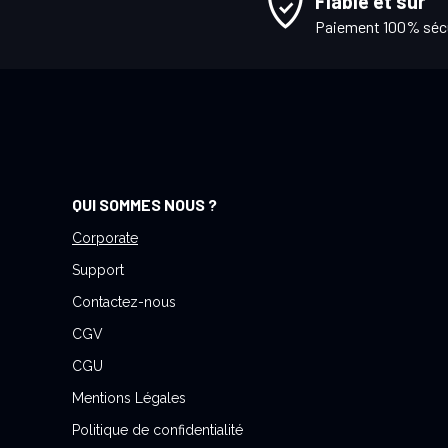
Fiable et sûr
t
Paiement 100% séc
i
o
n
à
n
o
t
QUI SOMMES NOUS ?
r
e
Corporate
l
Support
e
Contactez-nous
t
CGV
t
r
CGU
e
Mentions Légales
d
Politique de confidentialité
’