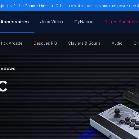
Ajoutez 4 The Mound: Omen of Cthulhu à votre panier, vous n'en payez que 3 
Accessoires
Jeux Vidéo
MyNacon
Offres Spéciales
tick Arcade
Casques RIG
Claviers & Souris
Audio
Ch
Windows
C