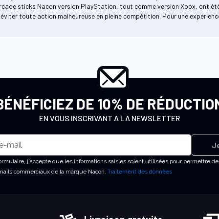
 arcade sticks Nacon version PlayStation, tout comme version Xbox, ont ét
éviter toute action malheureuse en pleine compétition. Pour une expérienc
BÉNÉFICIEZ DE 10% DE RÉDUCTIO
EN VOUS INSCRIVANT A LA NEWSLETTER
Je
rmulaire, j'accepte que les informations saisies soient utilisées pour permettre d
emails commerciaux de la marque Nacon.
Traitement des données