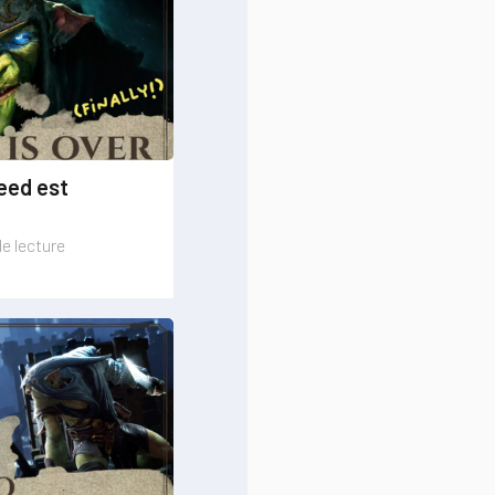
eed est
de lecture