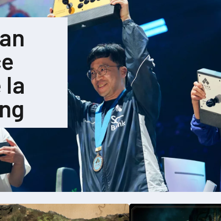
pan
ce
 la
ing