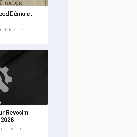
reed Démo et
n de lecture
our Revosim
r 2026
n de lecture