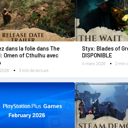
z dans la folie dans The
Styx: Blades of Gr
: Omen of Cthulhu avec
DISPONIBLE
A
4 mars 2026
2 min 
 2026
3 min de lecture