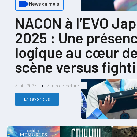
News du mois
NACON à l’EVO Ja
2025 : Une présen
logique au cœur de
scène versus fight
3 juin 2025
3 min de lecture
En savoir plus