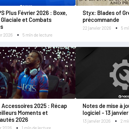
S Plus Février 2026 : Boxe,
Styx: Blades of G
 Glaciale et Combats
précommande
ns
22 janvier 2026
5 mi
er 2026
5 min de lecture
 Accessoires 2025 : Récap
Notes de mise à j
illeurs Moments et
logiciel - 13 janvie
autés 2026
13 janvier 2026
2 mi
er 2026
1 min de lecture