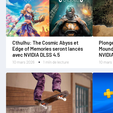
Cthulhu: The Cosmic Abyss et
Plonge
Edge of Memories seront lancés
Mound
avec NVIDIA DLSS 4.5
NVIDI
10 mars 2026
1 min de lecture
10 mars