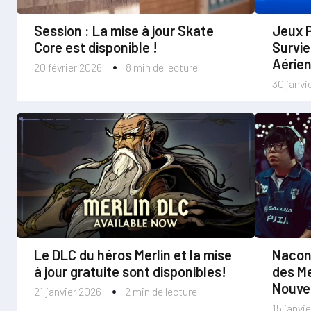
Session : La mise à jour Skate
Jeux P
Core est disponible !
Survie
Aérie
20 février 2026
8 min de lecture
30 janvi
Le DLC du héros Merlin et la mise
Nacon
à jour gratuite sont disponibles!
des Me
Nouve
21 janvier 2026
2 min de lecture
15 janvi