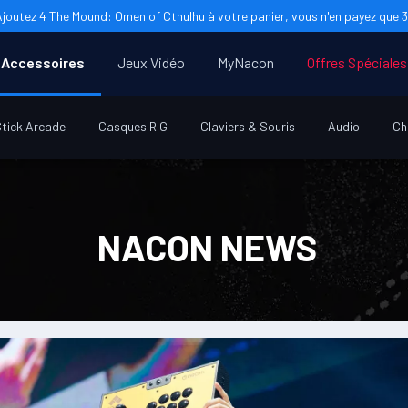
Ajoutez 4 The Mound: Omen of Cthulhu à votre panier, vous n'en payez que 3 
Accessoires
Jeux Vidéo
MyNacon
Offres Spéciales
tick Arcade
Casques RIG
Claviers & Souris
Audio
Ch
NACON NEWS