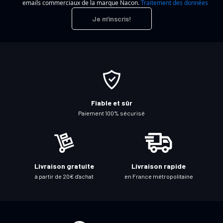
emails commerciaux de la marque Nacon.
Traitement des données
r
Je m'inscris!
i
p
t
i
o
n
à
Fiable et sûr
n
Paiement 100% sécurisé
o
t
r
e
Livraison gratuite
Livraison rapide
l
à partir de 20€ d'achat
en France métropolitaine
e
t
t
r