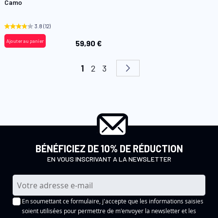
à
Camo
ma
liste
d’envie
3.8
(12)
Ajouter au panier
59,90 €
Page
Vous lisez actuellement la page
Page
Page
Page
Suivant
1
2
3
BÉNÉFICIEZ DE 10% DE RÉDUCTION
EN VOUS INSCRIVANT A LA NEWSLETTER
I
n
En soumettant ce formulaire, j'accepte que les informations saisies
s
soient utilisées pour permettre de m'envoyer la newsletter et les
c