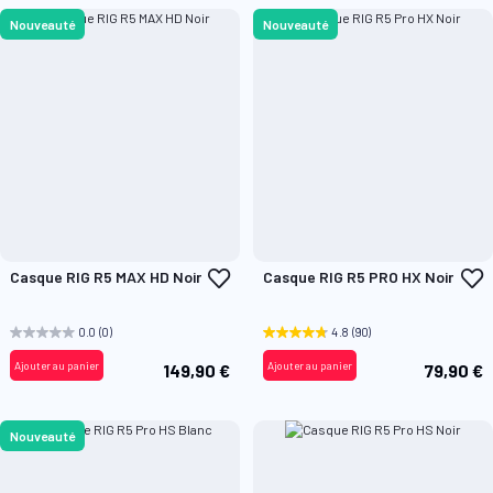
Nouveauté
Nouveauté
Ajouter
A
Casque RIG R5 MAX HD Noir
Casque RIG R5 PRO HX Noir
à
à
ma
m
liste
l
0.0
(0)
4.8
(90)
d’envie
d
Ajouter au panier
Ajouter au panier
149,90 €
79,90 €
Nouveauté