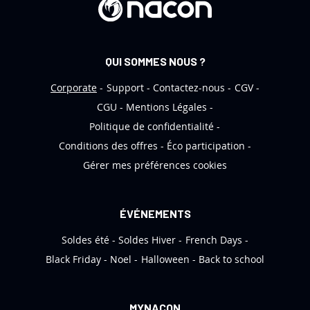
e
d
’
QUI SOMMES NOUS ?
i
n
Corporate
Support
Contactez-nous
CGV
f
CGU
Mentions Légales
o
Politique de confidentialité
r
Conditions des offres
Éco participation
m
Gérer mes préférences cookies
a
t
i
ÉVÉNEMENTS
o
Soldes été
Soldes Hiver
French Days
n
:
Black Friday
Noel
Halloween
Back to school
MYNACON