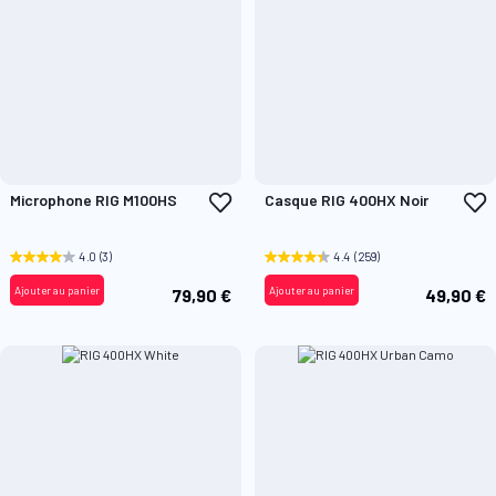
Ajouter
A
Microphone RIG M100HS
Casque RIG 400HX Noir
à
à
ma
m
liste
l
4.0
(3)
4.4
(259)
d’envie
d
Ajouter au panier
Ajouter au panier
79,90 €
49,90 €