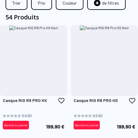
Trier
Prix
Couleur
de filtres
54 Produits
Ajouter
A
Casque RIG R8 PRO HX
Casque RIG R8 PRO HS
à
à
ma
m
liste
l
0.0
(0)
0.0
(0)
d’envie
d
Ajouter au panier
Ajouter au panier
199,90 €
199,90 €