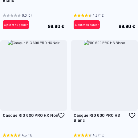
Blanc
ma
m
liste
l
d’envie
d
0.0
(0)
4.6
(118)
Ajouter au panier
Ajouter au panier
99,90 €
89,90 €
Ajouter
A
Casque RIG 600 PRO HX Noir
Casque RIG 600 PRO HS
à
à
Blanc
ma
m
liste
l
d’envie
d
4.5
(116)
4.6
(118)