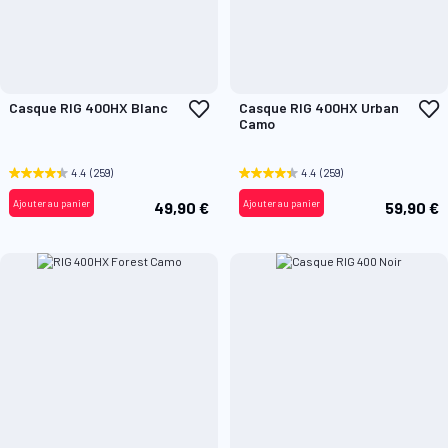
Ajouter
A
Casque RIG 400HX Blanc
Casque RIG 400HX Urban
à
à
Camo
ma
m
liste
l
d’envie
d
4.4
(259)
4.4
(259)
Ajouter au panier
Ajouter au panier
49,90 €
59,90 €