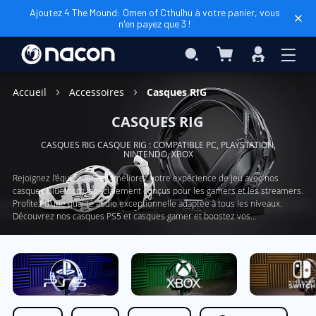
Ajoutez 4 The Mound: Omen of Cthulhu à votre panier, vous
n'en payez que 3 !
Mon panier
Rechercher
Connexio
Accueil
Accessoires
Casques RIG
CASQUES RIG
CASQUES RIG CASQUE RIG : COMPATIBLE PC, PLAYSTATION,
NINTENDO, XBOX
Rejoignez l'équipe RIG et améliorez votre expérience de jeu avec nos
casques Bluetooth, spécialement conçus pour les gamers et les streamers.
Profitez d'une qualité audio exceptionnelle adaptée à tous les niveaux.
Découvrez nos casques PS5 et casques gamer et boostez vos
performances de jeu. Ne manquez pas l'occasion de prendre votre
expérience de jeu à un tout autre niveau avec les casques RIG.