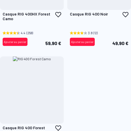
Ajouter
A
Casque RIG 400HX Forest
Casque RIG 400 Noir
à
à
Camo
ma
m
liste
l
d’envie
d
4.4
(259)
3.8
(12)
Ajouter au panier
Ajouter au panier
59,90 €
49,90 €
Ajouter
Casque RIG 400 Forest