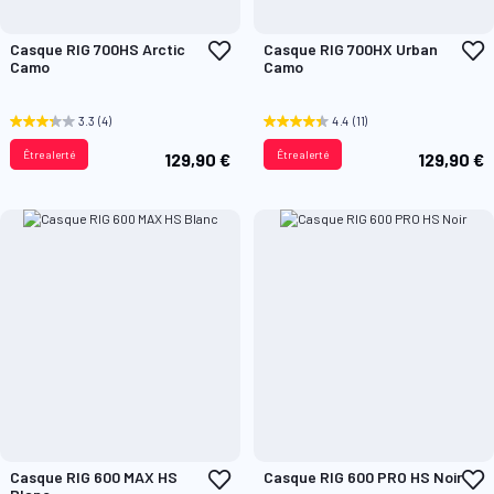
Ajouter
A
Casque RIG 700HS Arctic
Casque RIG 700HX Urban
à
à
Camo
Camo
ma
m
liste
l
d’envie
d
3.3
(4)
4.4
(11)
Être alerté
Être alerté
129,90 €
129,90 €
Ajouter
A
Casque RIG 600 MAX HS
Casque RIG 600 PRO HS Noir
à
à