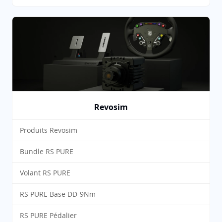
Revosim
Produits Revosim
Bundle RS PURE
Volant RS PURE
RS PURE Base DD-9Nm
RS PURE Pédalier