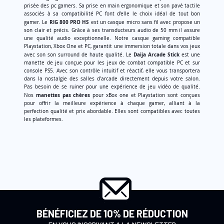
prisée des pc gamers. Sa prise en main ergonomique et son pavé tactile
associés à sa compatibilité PC font d'elle le choix idéal de tout bon
RIG 800 PRO HS
gamer. Le
est un casque micro sans fil avec propose un
son clair et précis. Grâce à ses transducteurs audio de 50 mm il assure
une qualité audio exceptionnelle. Notre casque gaming compatible
Playstation, Xbox One et PC, garantit une immersion totale dans vos jeux
Daija Arcade Stick
avec son son surround de haute qualité. Le
est une
manette de jeu conçue pour les jeux de combat compatible PC et sur
console PS5. Avec son contrôle intuitif et réactif, elle vous transportera
dans la nostalgie des salles d'arcade directement depuis votre salon.
Pas besoin de se ruiner pour une expérience de jeu vidéo de qualité.
manettes pas chères
Nos
pour xBox one et Playstation sont conçues
pour offrir la meilleure expérience à chaque gamer, alliant à la
perfection qualité et prix abordable. Elles sont compatibles avec toutes
les plateformes.
BÉNÉFICIEZ DE 10% DE RÉDUCTION