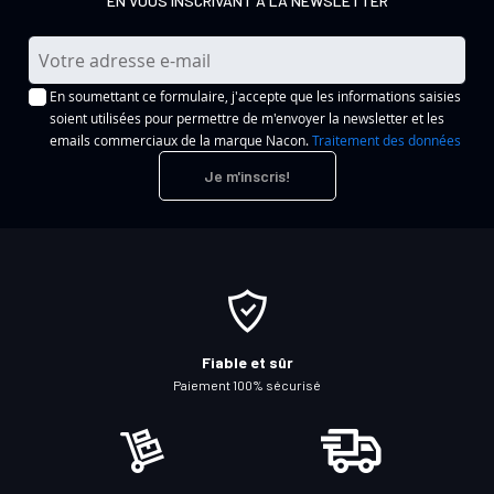
EN VOUS INSCRIVANT A LA NEWSLETTER
I
n
En soumettant ce formulaire, j'accepte que les informations saisies
s
soient utilisées pour permettre de m'envoyer la newsletter et les
c
emails commerciaux de la marque Nacon.
Traitement des données
r
Je m'inscris!
i
p
t
i
o
n
à
Fiable et sûr
n
Paiement 100% sécurisé
o
t
r
e