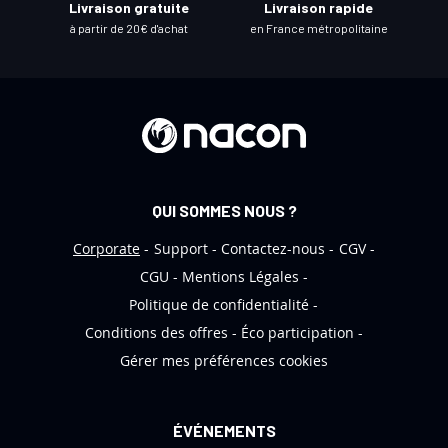
Livraison gratuite
Livraison rapide
l
à partir de 20€ d'achat
en France métropolitaine
e
t
t
r
e
d
’
QUI SOMMES NOUS ?
i
n
Corporate
Support
Contactez-nous
CGV
f
CGU
Mentions Légales
o
Politique de confidentialité
r
Conditions des offres
Éco participation
m
Gérer mes préférences cookies
a
t
i
ÉVÉNEMENTS
o