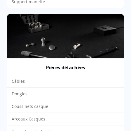
Support manette
Pièces détachées
Câbles
Dongles
Coussinets casque
Arceaux Casques