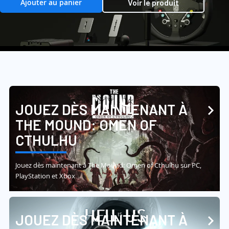
Ajouter au panier
Voir le produit
JOUEZ DÈS MAINTENANT À
THE MOUND: OMEN OF
CTHULHU
Jouez dès maintenant à The Mound: Omen of Cthulhu sur PC,
PlayStation et Xbox
JOUEZ DÈS MAINTENANT À