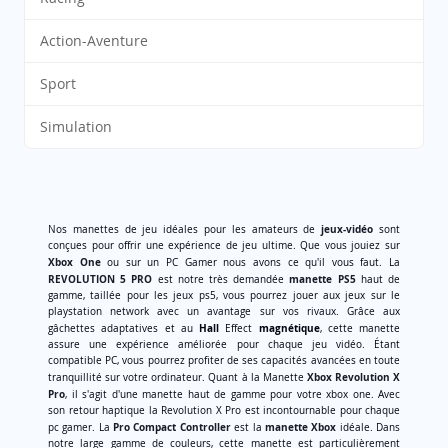
Action-Aventure
Sport
Simulation
jeux-vidéo
Nos manettes de jeu idéales pour les amateurs de
sont
conçues pour offrir une expérience de jeu ultime. Que vous jouiez sur
Xbox One
ou sur un PC Gamer nous avons ce qu'il vous faut. La
REVOLUTION 5 PRO
manette PS5
est notre très demandée
haut de
gamme, taillée pour les jeux ps5, vous pourrez jouer aux jeux sur le
playstation network avec un avantage sur vos rivaux. Grâce aux
Hall
magnétique
gâchettes adaptatives et au
Effect
, cette manette
assure une expérience améliorée pour chaque jeu vidéo. Étant
compatible PC, vous pourrez profiter de ses capacités avancées en toute
Xbox Revolution X
tranquillité sur votre ordinateur. Quant à la Manette
Pro
, il s'agit d'une manette haut de gamme pour votre xbox one. Avec
son retour haptique la Revolution X Pro est incontournable pour chaque
Pro Compact Controller
manette Xbox
pc gamer. La
est la
idéale. Dans
notre large gamme de couleurs, cette manette est particulièrement