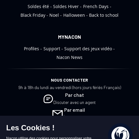
Soldes été
Soldes Hiver
French Days
n
:
Black Friday
Noel
Halloween
Back to school
MYNACON
Profiles
Support
Support des jeux vidéo
Nacon News
NOUS CONTACTER
9h à 18h du lundi au vendredi (hors jours fériés Français)
Par chat
Discuter avec un agent
Par email
Écrivez-nous