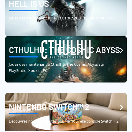
HELL IS US
Jouez dès maintenant à Hell is Us sur PC, PlayStation et Xbox
CTHULHU: THE COSMIC ABYSS
Jouez dès maintenant à Cthulhu: The Cosmic Abyss sur
PlayStatio, Xbox et PC.
NINTENDO SWITCH™ 2
Découvrez nos nouveautés pour la nouvelle console Switch™ 2