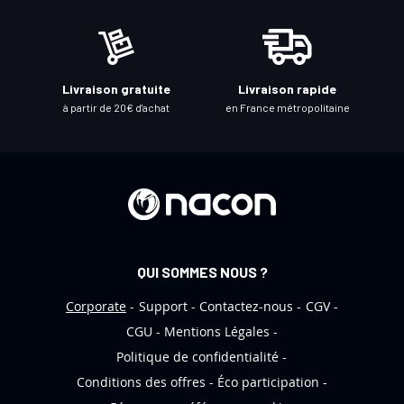
o
t
r
e
Livraison gratuite
Livraison rapide
l
à partir de 20€ d'achat
en France métropolitaine
e
t
t
r
e
d
’
QUI SOMMES NOUS ?
i
n
Corporate
Support
Contactez-nous
CGV
f
CGU
Mentions Légales
o
Politique de confidentialité
r
Conditions des offres
Éco participation
m