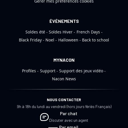
Gérer mes préférences cookies
a
t
i
ÉVÉNEMENTS
o
Soldes été
Soldes Hiver
French Days
n
:
Black Friday
Noel
Halloween
Back to school
MYNACON
Profiles
Support
Support des jeux vidéo
Nacon News
NOUS CONTACTER
9h à 18h du lundi au vendredi (hors jours fériés Français)
Par chat
Discuter avec un agent
Par email