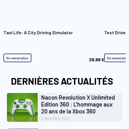
Taxi Life: A City Driving Simulator
Test Drive 
En savoir plus
En savoir plu
29,99 €
DERNIÈRES ACTUALITÉS
Nacon Revolution X Unlimited
Édition 360 : L'hommage aux
20 ans de la Xbox 360
2 décembre 2025