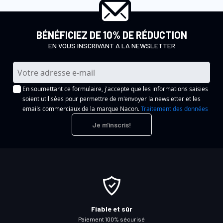
BÉNÉFICIEZ DE 10% DE RÉDUCTION
EN VOUS INSCRIVANT A LA NEWSLETTER
I
n
En soumettant ce formulaire, j'accepte que les informations saisies
s
soient utilisées pour permettre de m'envoyer la newsletter et les
c
emails commerciaux de la marque Nacon.
Traitement des données
r
Je m'inscris!
i
p
t
i
o
n
à
Fiable et sûr
n
Paiement 100% sécurisé