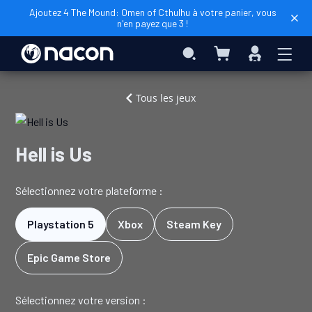
Ajoutez 4 The Mound: Omen of Cthulhu à votre panier, vous
n'en payez que 3 !
Mon panier
Rechercher
Connexio
Accueil
Jeux
Hell
Tous les jeux
Vidéo
is
Us
Hell is Us
Sélectionnez votre plateforme :
Playstation 5
Xbox
Steam Key
Epic Game Store
Sélectionnez votre version :