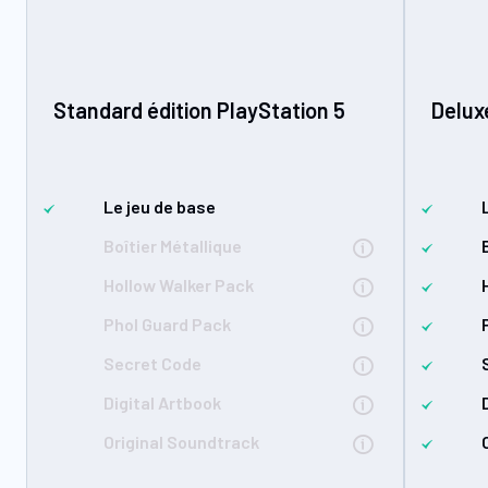
Standard édition PlayStation 5
Delux
Le jeu de base
Boîtier Métallique
Hollow Walker Pack
Phol Guard Pack
Secret Code
Digital Artbook
Original Soundtrack