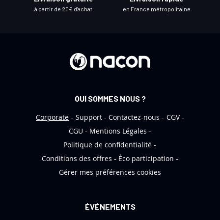
l
à partir de 20€ d'achat
en France métropolitaine
e
t
t
r
e
d
’
QUI SOMMES NOUS ?
i
n
Corporate
Support
Contactez-nous
CGV
f
CGU
Mentions Légales
o
Politique de confidentialité
r
Conditions des offres
Éco participation
m
Gérer mes préférences cookies
a
t
i
ÉVÉNEMENTS
o