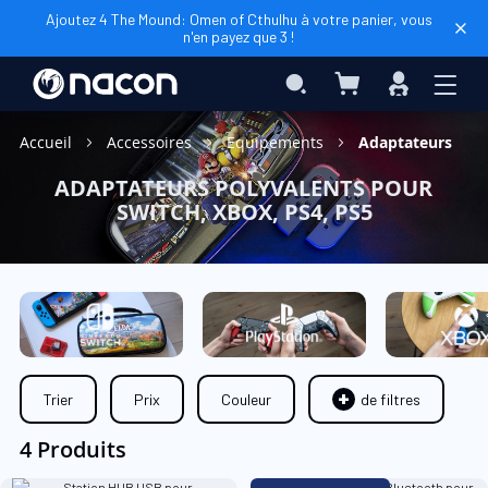
Ajoutez 4 The Mound: Omen of Cthulhu à votre panier, vous
n'en payez que 3 !
Mon panier
Rechercher
Connexio
Accueil
Accessoires
Equipements
Adaptateurs
ADAPTATEURS POLYVALENTS POUR
SWITCH, XBOX, PS4, PS5
Trier
Prix
Couleur
de filtres
4 Produits