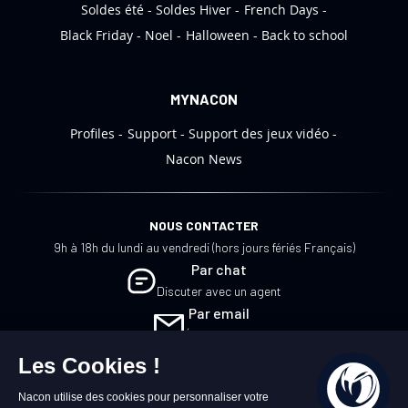
Soldes été
Soldes Hiver
French Days
n
:
Black Friday
Noel
Halloween
Back to school
MYNACON
Profiles
Support
Support des jeux vidéo
Nacon News
NOUS CONTACTER
9h à 18h du lundi au vendredi (hors jours fériés Français)
Par chat
Discuter avec un agent
Par email
Écrivez-nous