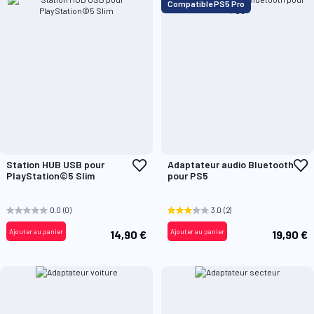
Compatible PS5 Pro
Ajouter
A
Station HUB USB pour
Adaptateur audio Bluetooth
à
à
PlayStation©5 Slim
pour PS5
ma
m
liste
l
d’envie
d
0.0
(0)
3.0
(2)
Ajouter au panier
Ajouter au panier
14,90 €
19,90 €