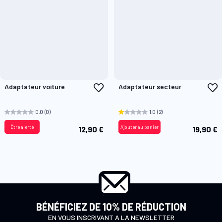
Ajouter
A
Adaptateur voiture
Adaptateur secteur
à
à
ma
m
liste
l
0.0
(0)
1.0
(2)
d’envie
d
Être alerté
Ajouter au panier
12,90 €
19,90 €
BÉNÉFICIEZ DE 10% DE RÉDUCTION
EN VOUS INSCRIVANT A LA NEWSLETTER