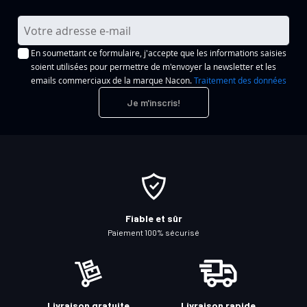
I
n
En soumettant ce formulaire, j'accepte que les informations saisies
s
soient utilisées pour permettre de m'envoyer la newsletter et les
c
emails commerciaux de la marque Nacon.
Traitement des données
r
Je m'inscris!
i
p
t
i
o
n
à
Fiable et sûr
n
Paiement 100% sécurisé
o
t
r
e
Livraison gratuite
Livraison rapide