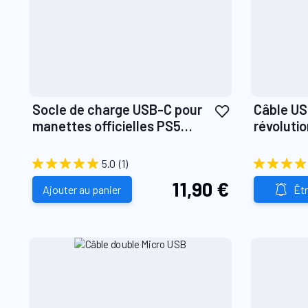
Ajouter
Socle de charge USB-C pour
Câble US
à
manettes officielles PS5
révolution u
ma
Dualsense
révolutio
liste
5.0
(1)
d’envie
11,90 €
Ajouter au panier
Êtr