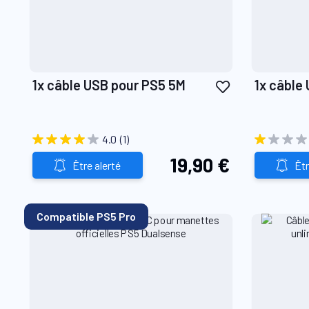
Ajouter
1x câble USB pour PS5 5M
1x câble
à
ma
liste
4.0
(1)
d’envie
19,90 €
Être alerté
Êtr
Compatible PS5 Pro