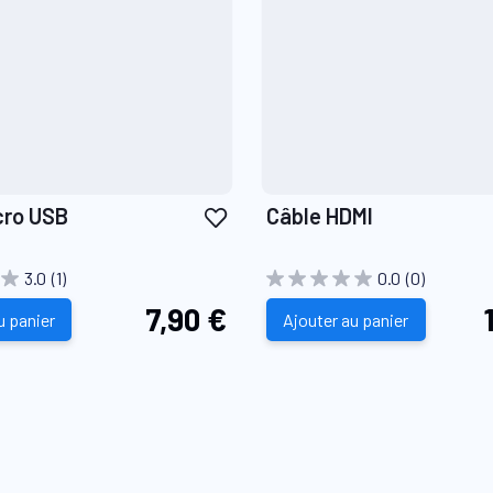
Ajouter
cro USB
Câble HDMI
à
ma
3.0
(1)
0.0
(0)
liste
7,90 €
d’envie
u panier
Ajouter au panier