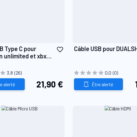
Ajouter
B Type C pour
Câble USB pour DUAL
à
nlimited et xbx
ma
n X
liste
3.8
(26)
0.0
(0)
d’envie
21,90 €
e alerté
Être alerté