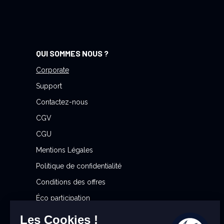
à
n
o
t
QUI SOMMES NOUS ?
r
e
Corporate
l
Support
e
Contactez-nous
t
CGV
t
r
CGU
e
Mentions Légales
d
Politique de confidentialité
’
i
Conditions des offres
n
Éco participation
f
Gérer mes préférences cookies
o