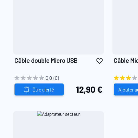
Ajouter
Câble double Micro USB
Câble Mi
à
ma
0.0
(0)
liste
12,90 €
d’envie
Être alerté
Ajouter a