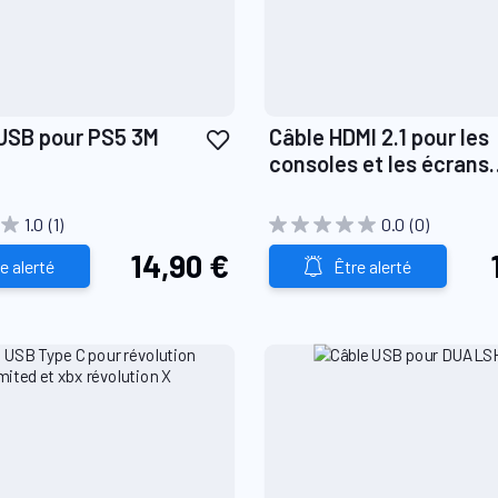
Ajouter
 USB pour PS5 3M
Câble HDMI 2.1 pour les
à
consoles et les écrans
ma
compatibles 4k ultra HD
liste
Blanc
1.0
(1)
0.0
(0)
d’envie
14,90 €
e alerté
Être alerté