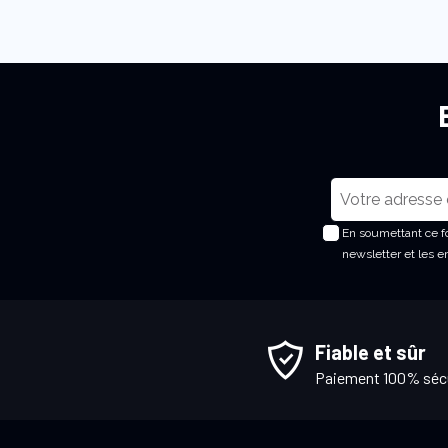
I
n
En soumettant ce fo
s
newsletter et les 
c
r
i
p
Fiable et sûr
t
Paiement 100% séc
i
o
n