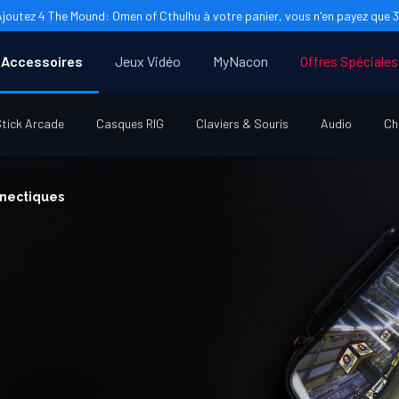
Ajoutez 4 The Mound: Omen of Cthulhu à votre panier, vous n'en payez que 3 
Accessoires
Jeux Vidéo
MyNacon
Offres Spéciales
tick Arcade
Casques RIG
Claviers & Souris
Audio
Ch
nnectiques