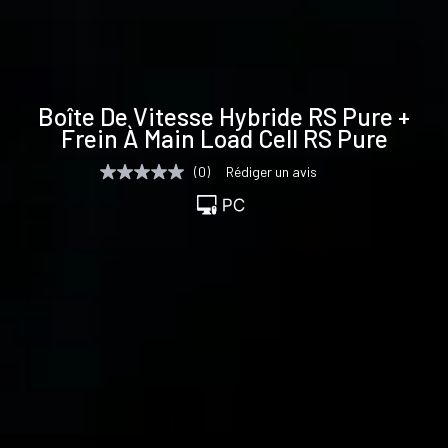
Spécifications
Boîte De Vitesse Hybride RS Pure +
techniques
Frein À Main Load Cell RS Pure
(0)
Rédiger un avis
Aucune
valeur
de
notation
Lien
sur
la
même
page.