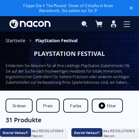
Fügen Sie 4 The Mound: Omen of Cthulhu in Ihren
Warenkorb, Sie zahlen nur für 3!
Mein Warenkorb
Search
Anmelden
Startseite
PlayStation Festival
PLAYSTATION FESTIVAL
Entdecken Sie Aktionen für all Ihre Lieblings-PlayStation-Zubehörteile! Ob
Sie auf der Suche nach hochwertigen Headsets für totale Immersion,
ergonomischen Controllern für höhere Präzision oder anderen wichtigen
Zubehörteilen zur Verbesserung Ihres Spielerlebnisses sind, wir haben,
was Sie brauchen. Nutzen Sie jetzt unsere exklusiven Angebote und
erweitern Sie Ihre PlayStation-Ausrüstung zu unschlagbaren Preisen!
Ordnen
Preis
Farbe
filter
31 Produkte
Bester Verkauf!
Bester Verkauf!