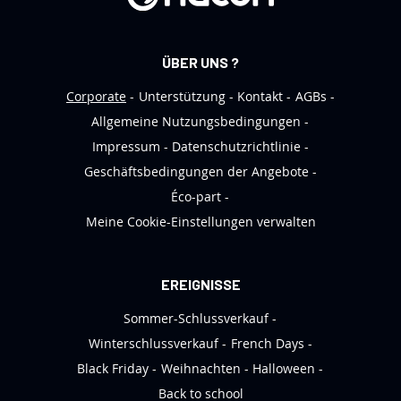
n
N
e
ÜBER UNS ?
w
s
Corporate
Unterstützung
Kontakt
AGBs
l
Allgemeine Nutzungsbedingungen
e
Impressum
Datenschutzrichtlinie
t
Geschäftsbedingungen der Angebote
t
Éco-part
e
Meine Cookie-Einstellungen verwalten
r
a
n
EREIGNISSE
:
Sommer-Schlussverkauf
Winterschlussverkauf
French Days
Black Friday
Weihnachten
Halloween
Back to school