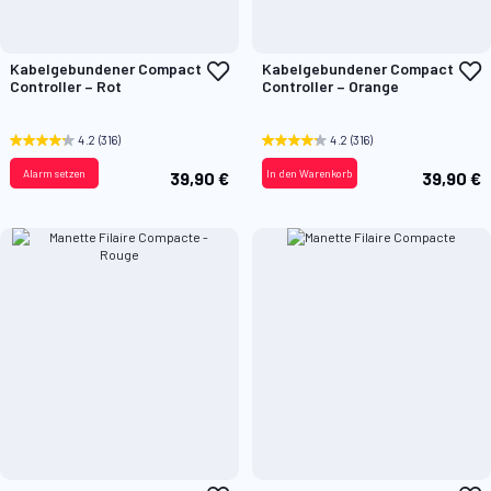
Zur
Z
Kabelgebundener Compact
Kabelgebundener Compact
Wunschliste
W
Controller – Rot
Controller – Orange
hinzufügen
h
4.2
(316)
4.2
(316)
Alarm setzen
In den Warenkorb
39,90 €
39,90 €