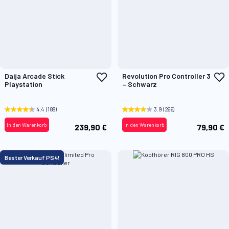
Zur
Z
Daija Arcade Stick
Revolution Pro Controller 3
Wunschliste
W
Playstation
– Schwarz
hinzufügen
h
4.4
(188)
3.9
(266)
In den Warenkorb
In den Warenkorb
239,90 €
79,90 €
Bester Verkauf PS4!