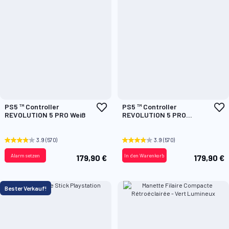
Zur
Z
PS5 ™ Controller
PS5 ™ Controller
Wunschliste
W
REVOLUTION 5 PRO Weiß
REVOLUTION 5 PRO
hinzufügen
h
Schwarz
3.9
(570)
3.9
(570)
Alarm setzen
In den Warenkorb
179,90 €
179,90 €
Bester Verkauf!