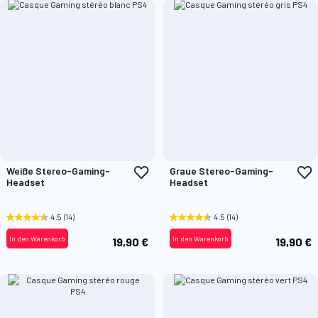
Zur
Z
Weiße Stereo-Gaming-
Graue Stereo-Gaming-
Wunschliste
W
Headset
Headset
hinzufügen
h
4.5
(14)
4.5
(14)
In den Warenkorb
In den Warenkorb
19,90 €
19,90 €