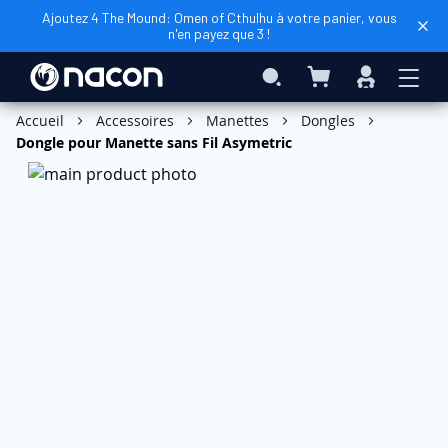
Ajoutez 4 The Mound: Omen of Cthulhu à votre panier, vous
n'en payez que 3 !
Mon panier
Rechercher
Connexio
Accueil
Accessoires
Manettes
Dongles
Dongle pour Manette sans Fil Asymetric
Skip
to
the
end
of
the
images
gallery