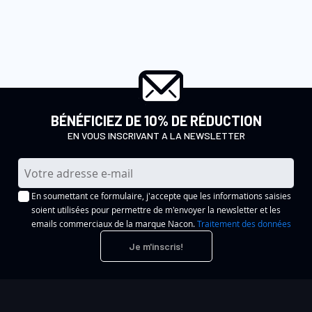
BÉNÉFICIEZ DE 10% DE RÉDUCTION
EN VOUS INSCRIVANT A LA NEWSLETTER
I
n
En soumettant ce formulaire, j'accepte que les informations saisies
s
soient utilisées pour permettre de m'envoyer la newsletter et les
c
emails commerciaux de la marque Nacon.
Traitement des données
r
Je m'inscris!
i
p
t
i