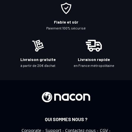
o
n
à
Fiable et sûr
n
Paiement 100% sécurisé
o
t
r
e
Livraison gratuite
Livraison rapide
l
à partir de 20€ d'achat
en France métropolitaine
e
t
t
r
e
d
’
QUI SOMMES NOUS ?
i
n
Corporate
Support
Contactez-nous
CGV