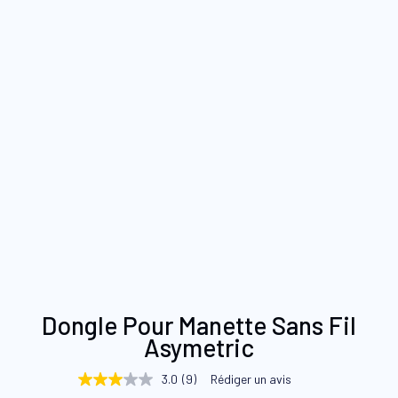
Skip
Dongle Pour Manette Sans Fil
to
Asymetric
the
beginning
3.0
(9)
Rédiger un avis
3.0
of