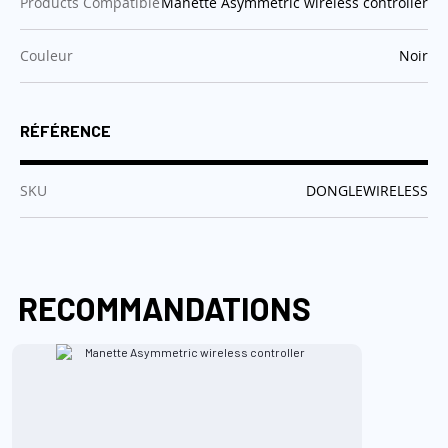
:
Products Compatible
Manette Asymmetric wireless controller
:
Couleur
Noir
RÉFÉRENCE
:
SKU
DONGLEWIRELESS
RECOMMANDATIONS