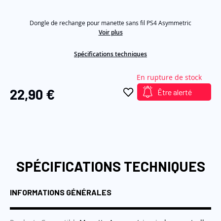
étoiles
sur
the
5,
images
Dongle de rechange pour manette sans fil PS4 Asymmetric
valeur
de
Voir plus
gallery
la
note
Spécifications techniques
moyenne.
Read
9
En rupture de stock
Reviews.
Lien
22,90 €
Être alerté
sur
la
même
page.
SPÉCIFICATIONS TECHNIQUES
INFORMATIONS GÉNÉRALES