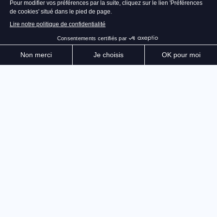
Dans un royaume assiégé par les Dragons, incarnez
l’un des héros légendaires, affrontez des légions
d’ennemis, personnalisez votre build grâce à la Grille
Ancestrale, perfectionnez votre Cité et renversez la
tyrannie Draconique.