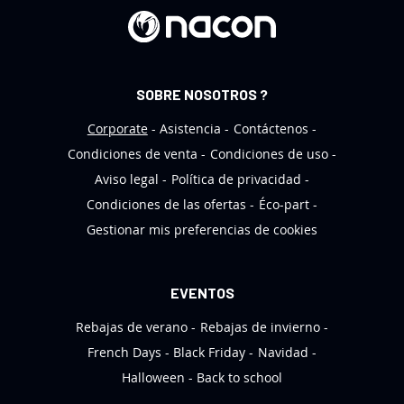
e
t
í
n
SOBRE NOSOTROS ?
d
e
Corporate
Asistencia
Contáctenos
n
Condiciones de venta
Condiciones de uso
o
Aviso legal
Política de privacidad
t
Condiciones de las ofertas
Éco-part
i
Gestionar mis preferencias de cookies
c
i
a
EVENTOS
s
Rebajas de verano
Rebajas de invierno
:
French Days
Black Friday
Navidad
Halloween
Back to school