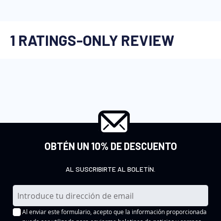
OBTÉN UN 10% DE DESCUENTO
AL SUSCRIBIRTE AL BOLETÍN.
I
n
Al enviar este formulario, acepto que la información proporcionada
s