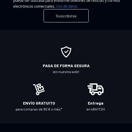
pueda ser utilizada para enviarme boletines de noticias y correos
c
electrónicos comerciales.
Uso de datos
r
Suscribirse
í
b
a
s
e
a
n
PAGA DE FORMA SEGURA
u
¡en nuestra web!
e
s
t
r
ENVÍO GRATUITO
Entrega
o
para compras de 80 € o más*
en 48H/72H
b
o
l