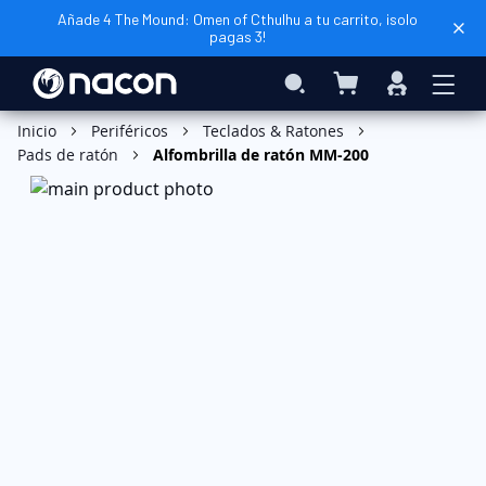
Añade 4 The Mound: Omen of Cthulhu a tu carrito, ¡solo
pagas 3!
Mi cesta
Search
Iniciar
sesión
Inicio
Periféricos
Teclados & Ratones
Pads de ratón
Alfombrilla de ratón MM-200
Saltar
al
final
de
la
galería
de
imágenes