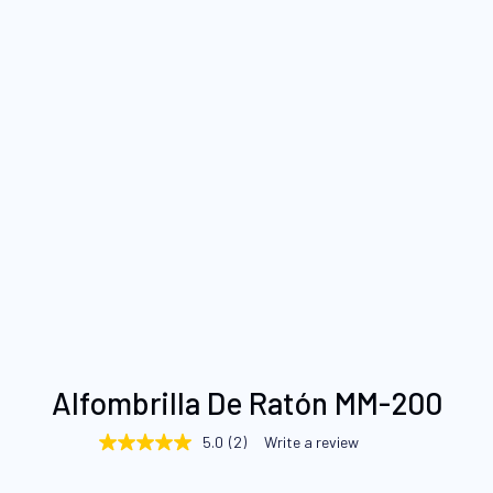
Saltar
Alfombrilla De Ratón MM-200
al
comienzo
5.0
(2)
Write a review
5.0
de
out
of
la