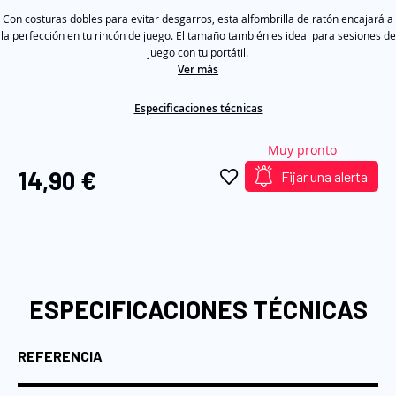
5
galería
Con costuras dobles para evitar desgarros, esta alfombrilla de ratón encajará a
stars,
average
la perfección en tu rincón de juego. El tamaño también es ideal para sesiones de
de
rating
juego con tu portátil.
imágenes
value.
Ver más
Read
2
Reviews.
Especificaciones técnicas
Same
page
link.
Muy pronto
14,90 €
Fijar una alerta
ESPECIFICACIONES TÉCNICAS
REFERENCIA