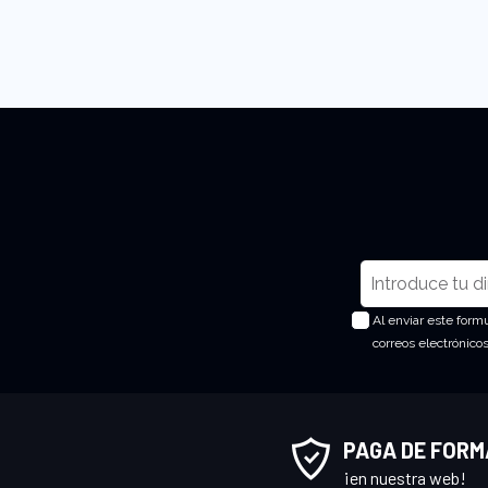
I
n
Al enviar este form
s
correos electrónico
c
r
í
b
PAGA DE FORM
a
¡en nuestra web!