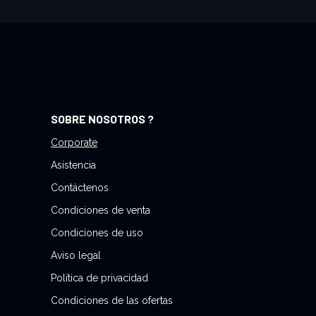
s
e
a
n
u
e
s
SOBRE NOSOTROS ?
t
r
Corporate
o
Asistencia
b
Contáctenos
o
Condiciones de venta
l
e
Condiciones de uso
t
Aviso legal
í
Política de privacidad
n
d
Condiciones de las ofertas