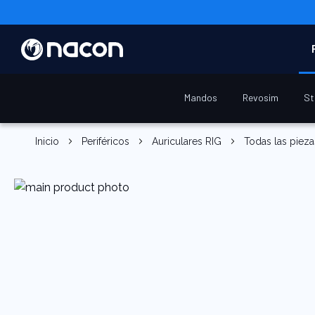
Mandos
Revosim
St
Inicio
Periféricos
Auriculares RIG
Todas las piez
Saltar
al
final
de
la
galería
de
imágenes