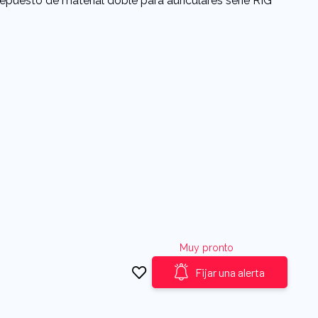
epuesto de material doble para auriculares serie RIG
Muy pronto
Fijar una alerta