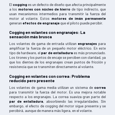
El
cogging
es un defecto de diseño que afecta principalmente
a los
motores con núcleo de hierro
de tipo indirecto, que
usan mecanismos intermedios para transmitir la fuerza del
motor al volante. Estos
motores de imán permanente
generan
efectos de engranaje
que el piloto puede percibir.
Cogging en volantes con engranajes: La
sensación más brusca
Los volantes de gama de entrada utilizan
engranajes
para
amplificar la fuerza de un pequeño motor eléctrico. En este
tipo de hardware, el
par de entalladura
es más pronunciado.
Los tirones y los puntos de encaje se perciben con claridad, ya
que los dientes de los engranajes crean puntos de fricción y
resistencia que se transmiten directamente al volante.
Cogging en volantes con correa: Problema
reducido pero presente
Los volantes de gama media utilizan un sistema de
correa
para transmitir la fuerza del motor. Es una mejora notable
respecto a los engranajes. La correa suaviza gran parte del
par de entalladura
, absorbiendo las irregularidades. Sin
embargo, el efecto de cogging del motor sigue presente y se
percibirá, aunque de manera más ligera, en el volante.