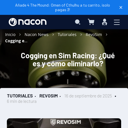
Añade 4 The Mound: Omen of Cthulhu a tu carrito, ¡solo
pagas 3!
Mi cesta
Search
Iniciar
sesión
Inicio
Nacon News
Tutoriales
RevoSim
Cogging en Sim Racing: ¿Qué es y cómo eliminarlo?
Cogging en Sim Racing: ¿Qué
es y cómo eliminarlo?
TUTORIALES
REVOSIM
16 de septiembre de 2025
6 min de lectura