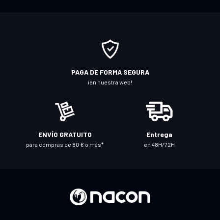
b
a
s
e
a
n
PAGA DE FORMA SEGURA
u
¡en nuestra web!
e
s
t
r
ENVÍO GRATUITO
Entrega
o
para compras de 80 € o más*
en 48H/72H
b
o
l
e
t
í