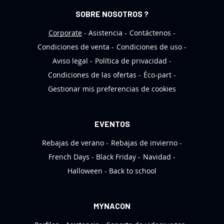
n
SOBRE NOSOTROS ?
d
e
Corporate
Asistencia
Contáctenos
n
Condiciones de venta
Condiciones de uso
o
Aviso legal
Política de privacidad
t
Condiciones de las ofertas
Éco-part
i
Gestionar mis preferencias de cookies
c
i
a
EVENTOS
s
Rebajas de verano
Rebajas de invierno
:
French Days
Black Friday
Navidad
Halloween
Back to school
MYNACON