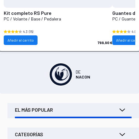
Kit completo RS Pure
Guantes de 
PC / Volante / Base / Pedalera
PC / Guantes
4.3
(15)
4.0
(
Añadir al carrito
Añadir al carr
799,90 €
DE
NACON
EL MÁS POPULAR
CATEGORÍAS