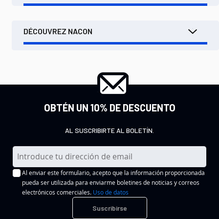
DÉCOUVREZ NACON
OBTÉN UN 10% DE DESCUENTO
AL SUSCRIBIRTE AL BOLETÍN.
I
n
Al enviar este formulario, acepto que la información proporcionada
s
pueda ser utilizada para enviarme boletines de noticias y correos
c
electrónicos comerciales.
Uso de datos
r
Suscribirse
í