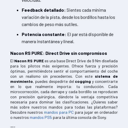
Feedback detallado:
Sientes cada mínima
variación de la pista, desde los bordillos hasta los
cambios de peso más sutiles.
Potencia constante:
El par está disponible de
manera instantánea y lineal.
Nacon RS PURE: Direct Drive sin compromisos
El
Nacon RS PURE
es una base Direct Drive de 9 Nm diseñada
para los pilotos más exigentes. Ofrece fuerza y precisión
óptimas, permitiéndote sentir el comportamiento del coche
con un realismo sin precedentes. Con este
sistema de
movimiento
, puedes despedirte del
cogging
y concentrarte
en lo que realmente importa: tu conducción. Cada
microcorrección, cada derrape y cada bordillo se reproducen
con precisión quirúrgica, dándote la ventaja competitiva
necesaria para dominar las clasificaciones. ¿Quieres saber
más sobre nuestros mandos para todas las plataformas?
Descubre nuestros
mandos para PC
para jugar en ordenador
o nuestros
mandos PS5
para la última consola de Sony.
---