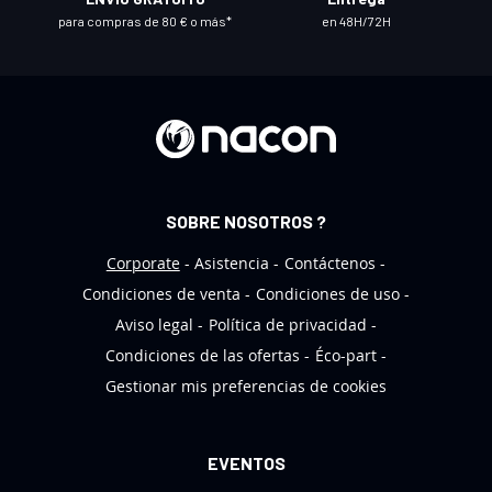
o
para compras de 80 € o más*
en 48H/72H
b
o
l
e
t
í
n
SOBRE NOSOTROS ?
d
e
Corporate
Asistencia
Contáctenos
n
Condiciones de venta
Condiciones de uso
o
Aviso legal
Política de privacidad
t
Condiciones de las ofertas
Éco-part
i
Gestionar mis preferencias de cookies
c
i
a
EVENTOS
s