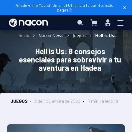
Añade 4 The Mound: Omen of Cthulhu a tu carrito, ¡solo
pagas 3!
Mi cesta
Search
Iniciar
sesión
Inicio
Nacon News
Juegos
Hell is Us: 8 consejos esenciales para sobrevivir a tu aventura en Hadea
Hell is Us: 8 consejos
esenciales para sobrevivir a tu
aventura en Hadea
JUEGOS
3 de noviembre de 2025
7 min de lectura