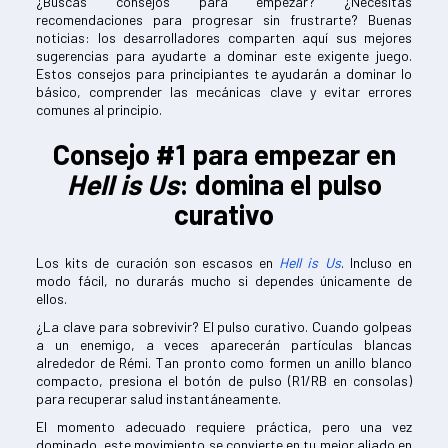
¿Buscas consejos para empezar? ¿Necesitas
recomendaciones para progresar sin frustrarte? Buenas
noticias: los desarrolladores comparten aquí sus mejores
sugerencias para ayudarte a dominar este exigente juego.
Estos consejos para principiantes te ayudarán a dominar lo
básico, comprender las mecánicas clave y evitar errores
comunes al principio.
Consejo #1 para empezar en
Hell is Us
: domina el pulso
curativo
Los kits de curación son escasos en
Hell is Us
. Incluso en
modo fácil, no durarás mucho si dependes únicamente de
ellos.
¿La clave para sobrevivir? El pulso curativo. Cuando golpeas
a un enemigo, a veces aparecerán partículas blancas
alrededor de Rémi. Tan pronto como formen un anillo blanco
compacto, presiona el botón de pulso (R1/RB en consolas)
para recuperar salud instantáneamente.
El momento adecuado requiere práctica, pero una vez
dominado, este movimiento se convierte en tu mejor aliado en