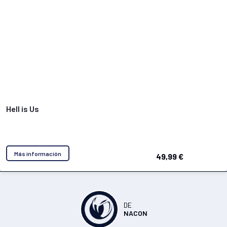
Hell is Us
Más información
49,99 €
DE
NACON