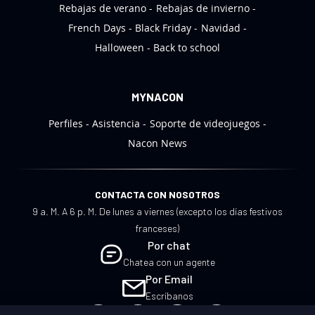
Rebajas de verano
Rebajas de invierno
:
French Days
Black Friday
Navidad
Halloween
Back to school
MYNACON
Perfiles
Asistencia
Soporte de videojuegos
Nacon News
CONTACTA CON NOSOTROS
9 a. M. A 6 p. M. De lunes a viernes (excepto los días festivos
franceses)
Por chat
Chatea con un agente
Por Email
Escríbanos