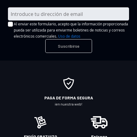
I
n
Al enviar este formulario, acepto que la información proporcionada
s
pueda ser utilizada para enviarme boletines de noticias y correos
c
electrónicos comerciales.
Uso de datos
r
Suscribirse
í
b
a
s
e
a
n
PAGA DE FORMA SEGURA
u
¡en nuestra web!
e
s
t
r
ENVÍO GRATUITO
Entrega