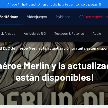
Añade 4 The Mound: Omen of Cthulhu a tu carrito, ¡solo pagas 3!
Periféricos
Videojuegos
MyNacon
Ofertas especiale
ick Arcade
Auriculares RIG
Teclados & Ratones
Audio
El DLC del héroe Merlin y la actualización gratuita están dispon
héroe Merlin y la actualiza
están disponibles!