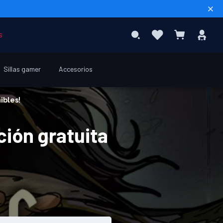
Sear
Favoritos
Inic
Search
Mi cesta
s
ses
Sillas gamer
Accesorios
ibles!
ción gratuita