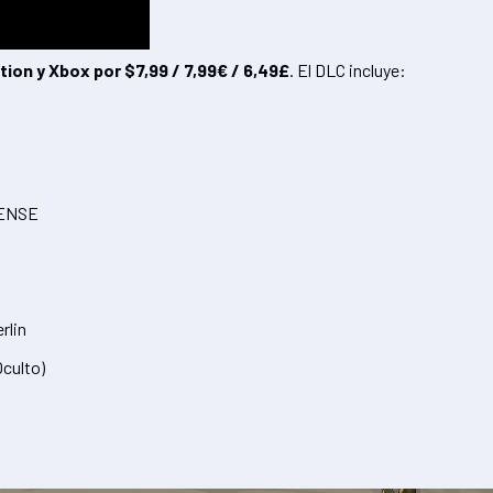
ion y Xbox por $7,99 / 7,99€ / 6,49£
. El DLC incluye:
FENSE
rlin
culto)