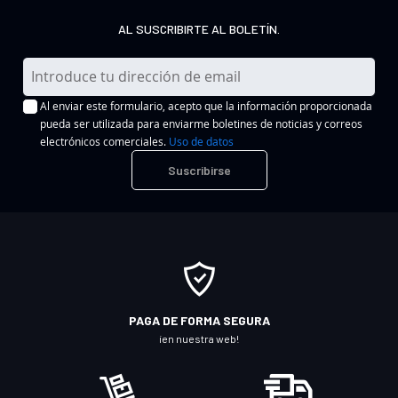
AL SUSCRIBIRTE AL BOLETÍN.
I
n
Al enviar este formulario, acepto que la información proporcionada
s
pueda ser utilizada para enviarme boletines de noticias y correos
c
electrónicos comerciales.
Uso de datos
r
Suscribirse
í
b
a
s
e
a
n
PAGA DE FORMA SEGURA
u
¡en nuestra web!
e
s