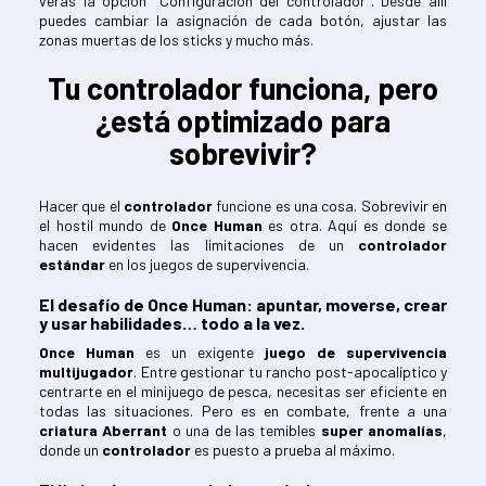
verás la opción "Configuración del controlador". Desde allí
puedes cambiar la asignación de cada botón, ajustar las
zonas muertas de los sticks y mucho más.
Tu controlador funciona, pero
¿está optimizado para
sobrevivir?
Hacer que el
controlador
funcione es una cosa. Sobrevivir en
el hostil mundo de
Once Human
es otra. Aquí es donde se
hacen evidentes las limitaciones de un
controlador
estándar
en los juegos de supervivencia.
El desafío de Once Human: apuntar, moverse, crear
y usar habilidades… todo a la vez.
Once Human
es un exigente
juego de supervivencia
multijugador
. Entre gestionar tu rancho post-apocalíptico y
centrarte en el minijuego de pesca, necesitas ser eficiente en
todas las situaciones. Pero es en combate, frente a una
criatura Aberrant
o una de las temibles
super anomalías
,
donde un
controlador
es puesto a prueba al máximo.