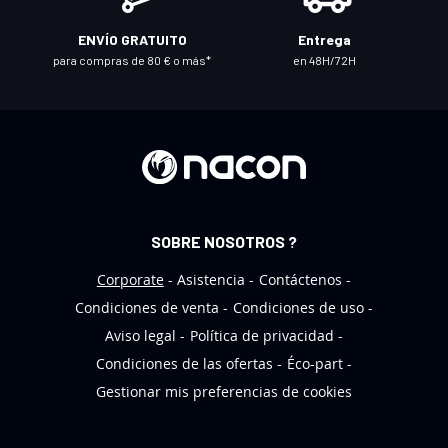
t
r
ENVÍO GRATUITO
Entrega
o
para compras de 80 € o más*
en 48H/72H
b
o
l
e
t
í
n
SOBRE NOSOTROS ?
d
e
Corporate
Asistencia
Contáctenos
n
Condiciones de venta
Condiciones de uso
o
Aviso legal
Política de privacidad
t
Condiciones de las ofertas
Éco-part
i
Gestionar mis preferencias de cookies
c
i