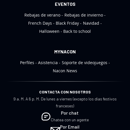
a
EVENTOS
s
Rebajas de verano
Rebajas de invierno
:
French Days
Black Friday
Navidad
Halloween
Back to school
MYNACON
Perfiles
Asistencia
Soporte de videojuegos
Nacon News
CONTACTA CON NOSOTROS
9 a. M. A 6 p. M. De lunes a viernes (excepto los días festivos
franceses)
Por chat
Chatea con un agente
Por Email