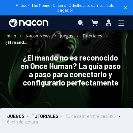
Añade 4 The Mound: Omen of Cthulhu a tu carrito, ¡solo
pagas 3!
Mi cesta
Search
Iniciar
sesión
Inicio
Nacon News
Juegos
Tutoriales
¿El mando no es reconocido en Once Human? La guía paso a paso para conectarlo y configurarlo perfectamente
¿El mando no es reconocido
en Once Human? La guía paso
a paso para conectarlo y
configurarlo perfectamente
JUEGOS
TUTORIALES
30 de septiembre de 2025
6 min de lectura