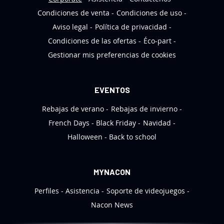
n
Condiciones de venta
Condiciones de uso
o
Aviso legal
Política de privacidad
t
Condiciones de las ofertas
Éco-part
i
Gestionar mis preferencias de cookies
c
i
a
EVENTOS
s
Rebajas de verano
Rebajas de invierno
:
French Days
Black Friday
Navidad
Halloween
Back to school
MYNACON
Perfiles
Asistencia
Soporte de videojuegos
Nacon News