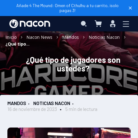
Añade 4 The Mound: Omen of Cthulhu a tu carrito, ¡solo
pagas 3!
Mi cesta
Search
Iniciar
sesión
Inicio
Nacon News
Mandos
Noticias Nacon
¿Qué tipo de jugadores son ustedes?
¿Qué tipo de jugadores son
ustedes?
MANDOS
NOTICIAS NACON
16 de noviembre de 2023
5 min de lectura