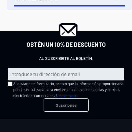
OBTÉN UN 10% DE DESCUENTO
AL SUSCRIBIRTE AL BOLETÍN.
I
n
Al enviar este formulario, acepto que la información proporcionada
s
pueda ser utilizada para enviarme boletines de noticias y correos
c
electrónicos comerciales.
Uso de datos
r
Suscribirse
í
b
a
s