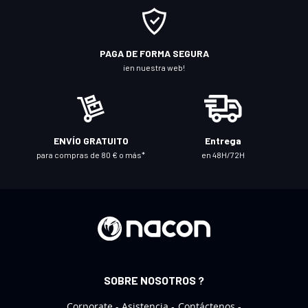
e
a
n
PAGA DE FORMA SEGURA
u
¡en nuestra web!
e
s
t
r
ENVÍO GRATUITO
Entrega
o
para compras de 80 € o más*
en 48H/72H
b
o
l
e
t
í
n
SOBRE NOSOTROS ?
d
e
Corporate
Asistencia
Contáctenos