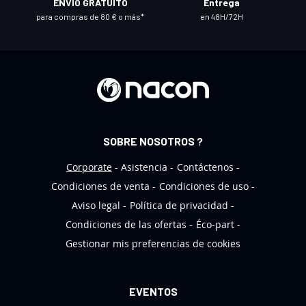
ENVÍO GRATUITO
Entrega
o
para compras de 80 € o más*
en 48H/72H
b
o
l
e
t
í
n
SOBRE NOSOTROS ?
d
e
Corporate
Asistencia
Contáctenos
n
Condiciones de venta
Condiciones de uso
o
Aviso legal
Política de privacidad
t
Condiciones de las ofertas
Éco-part
i
Gestionar mis preferencias de cookies
c
i
a
EVENTOS
s