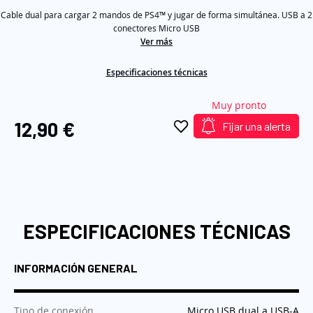
Same
galería
Cable dual para cargar 2 mandos de PS4™ y jugar de forma simultánea. USB a 2
page
link.
conectores Micro USB
de
Ver más
imágenes
Especificaciones técnicas
Muy pronto
12,90 €
Fijar una alerta
ESPECIFICACIONES TÉCNICAS
INFORMACIÓN GENERAL
:
Tipo de conexión
Micro USB dual a USB-A