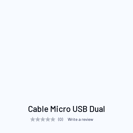
Saltar
Cable Micro USB Dual
al
comienzo
(0)
Write a review
No
de
rating
value
la