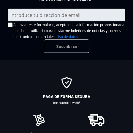
I
n
Al enviar este formulario, acepto que la información proporcionada
s
pueda ser utilizada para enviarme boletines de noticias y correos
c
electrónicos comerciales.
Uso de datos
r
Suscribirse
í
b
a
s
e
a
n
PAGA DE FORMA SEGURA
u
¡en nuestra web!
e
s
t
r