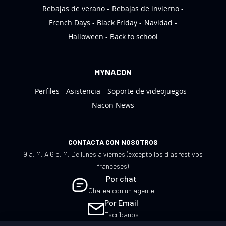
Rebajas de verano
Rebajas de invierno
:
French Days
Black Friday
Navidad
Halloween
Back to school
MYNACON
Perfiles
Asistencia
Soporte de videojuegos
Nacon News
CONTACTA CON NOSOTROS
9 a. M. A 6 p. M. De lunes a viernes (excepto los días festivos
franceses)
Por chat
Chatea con un agente
Por Email
Escríbanos