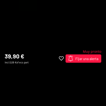
Muy pronto
39,90 €
Fijar una alerta
Incl.
0,08 €
of eco part