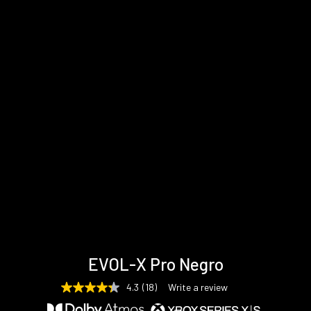
Especificaciones
Asistencia
Galería
EVOL-X Pro Negro
técnicas
y
descargas
4.3
(18)
Write a review
4.3
out