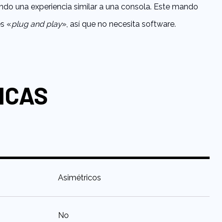
ndo una experiencia similar a una consola. Este mando
s «
plug and play
», así que no necesita software.
ICAS
:
Asimétricos
:
No