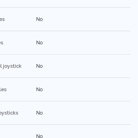
:
es
No
:
es
No
:
l joystick
No
:
les
No
:
oysticks
No
:
No