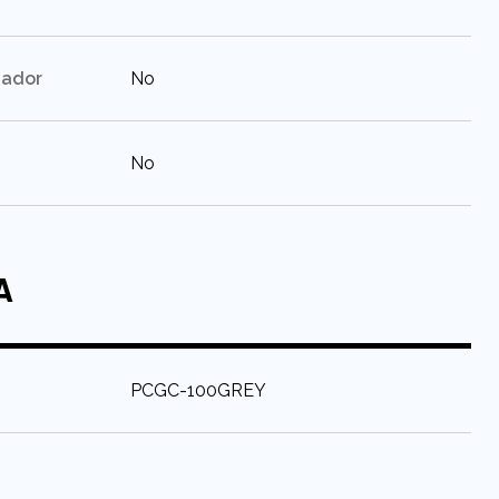
:
gador
No
:
No
A
:
PCGC-100GREY