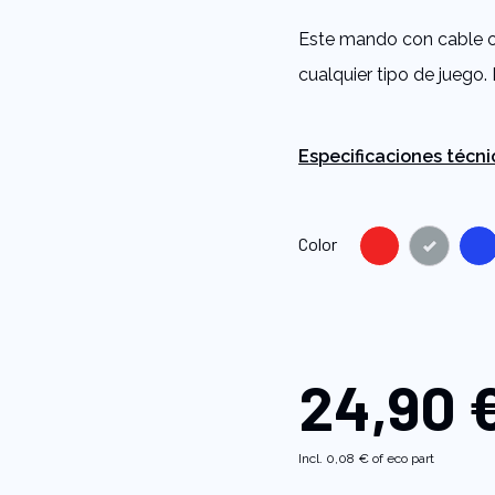
5
stars,
Este mando con cable o
average
rating
cualquier tipo de juego. 
value.
Read
78
Reviews.
Same
Especificaciones técni
page
link.
Color
24,90 
Incl.
0,08 €
of eco part