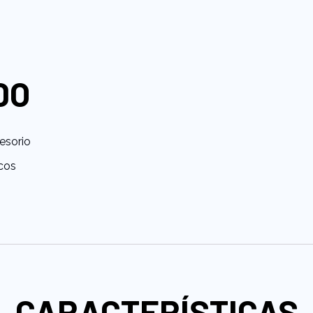
DO
esorio
icos
.
CARACTERÍSTICAS