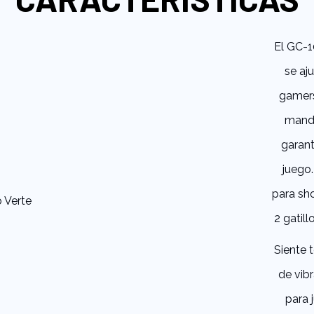
El GC-1
se aj
gamers
mando
garant
juego.
para sh
2 gatil
Siente 
de vibr
para 