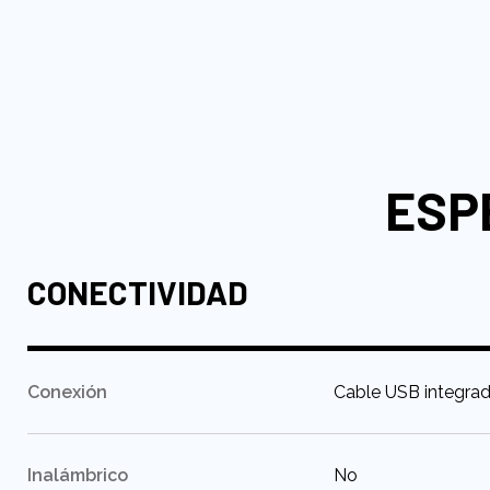
ESP
CONECTIVIDAD
:
Conexión
Cable USB integra
:
Inalámbrico
No