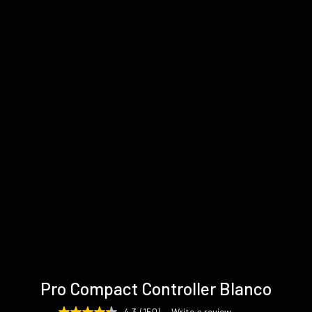
Especificaciones
Asistencia
Galería
Pro Compact Controller Blanco
técnicas
y
descargas
4.3
(150)
Write a review