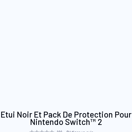
Skip
Etui Noir Et Pack De Protection Pour
to
Nintendo Switch™ 2
the
beginning