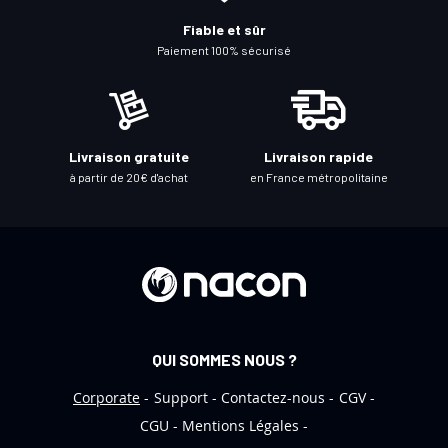
à
Fiable et sûr
n
Paiement 100% sécurisé
o
t
r
e
Livraison gratuite
Livraison rapide
l
à partir de 20€ d'achat
en France métropolitaine
e
t
t
r
e
d
’
QUI SOMMES NOUS ?
i
n
Corporate
Support
Contactez-nous
CGV
f
CGU
Mentions Légales
o