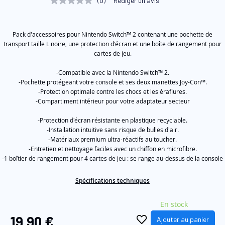
(0)
Rédiger un avis
Aucune
of
valeur
de
the
notation
images
Pack d'accessoires pour Nintendo Switch™ 2 contenant une pochette de
Lien
sur
transport taille L noire, une protection d'écran et une boîte de rangement pour
gallery
la
cartes de jeu.
même
page.
-Compatible avec la Nintendo Switch™ 2.
-Pochette protégeant votre console et ses deux manettes Joy-Con™.
-Protection optimale contre les chocs et les éraflures.
-Compartiment intérieur pour votre adaptateur secteur
-Protection d'écran résistante en plastique recyclable.
-Installation intuitive sans risque de bulles d'air.
-Matériaux premium ultra-réactifs au toucher.
-Entretien et nettoyage faciles avec un chiffon en microfibre.
-1 boîtier de rangement pour 4 cartes de jeu : se range au-dessus de la console
Spécifications techniques
En stock
19,90 €
Ajouter au panier