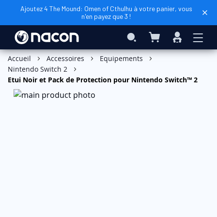
Ajoutez 4 The Mound: Omen of Cthulhu à votre panier, vous
n'en payez que 3 !
Mon panier
Rechercher
Connexio
Ajouter au panier
Accueil
Accessoires
Equipements
Nintendo Switch 2
Etui Noir et Pack de Protection pour Nintendo Switch™ 2
Skip
to
the
end
of
the
images
gallery