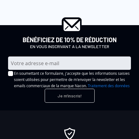
BÉNÉFICIEZ DE 10% DE RÉDUCTION
EN VOUS INSCRIVANT A LA NEWSLETTER
I
n
En soumettant ce formulaire, j'accepte que les informations saisies
s
soient utilisées pour permettre de m'envoyer la newsletter et les
c
emails commerciaux de la marque Nacon.
Traitement des données
r
Je m'inscris!
i
p
t
i
o
n