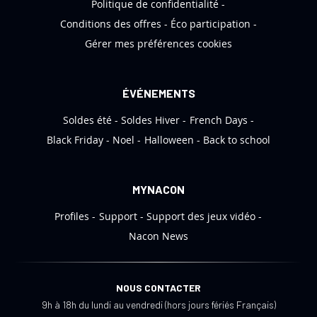
Politique de confidentialité
r
Conditions des offres
Éco participation
m
Gérer mes préférences cookies
a
t
i
ÉVÉNEMENTS
o
Soldes été
Soldes Hiver
French Days
n
:
Black Friday
Noel
Halloween
Back to school
MYNACON
Profiles
Support
Support des jeux vidéo
Nacon News
NOUS CONTACTER
9h à 18h du lundi au vendredi (hors jours fériés Français)