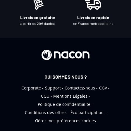
r
e
Livraison gratuite
Livraison rapide
l
à partir de 20€ d'achat
en France métropolitaine
e
t
t
r
e
d
’
QUI SOMMES NOUS ?
i
n
Corporate
Support
Contactez-nous
CGV
f
CGU
Mentions Légales
o
Politique de confidentialité
r
Conditions des offres
Éco participation
m
Gérer mes préférences cookies
a
t