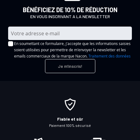
BÉNÉFICIEZ DE 10% DE RÉDUCTION
EN VOUS INSCRIVANT A LA NEWSLETTER
I
n
En soumettant ce formulaire, j'accepte que les informations saisies
s
soient utilisées pour permettre de m'envoyer la newsletter et les
c
emails commerciaux de la marque Nacon.
Traitement des données
r
Je m'inscris!
i
p
t
i
o
n
à
Fiable et sûr
n
Paiement 100% sécurisé
o
t