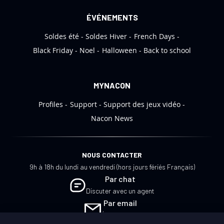
i
ÉVÉNEMENTS
o
Soldes été
Soldes Hiver
French Days
n
:
Black Friday
Noel
Halloween
Back to school
MYNACON
Profiles
Support
Support des jeux vidéo
Nacon News
NOUS CONTACTER
9h à 18h du lundi au vendredi (hors jours fériés Français)
Par chat
Discuter avec un agent
Par email
Écrivez-nous