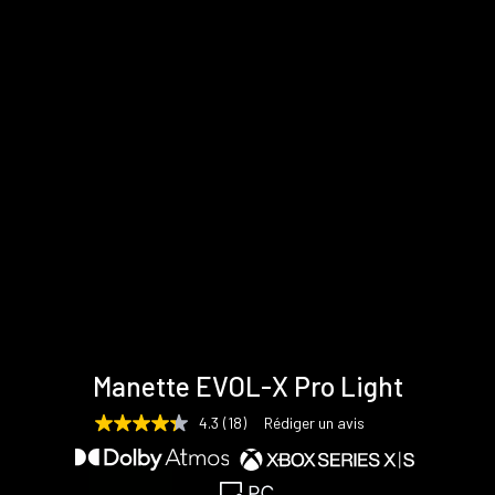
Spécifications
Support &
Galerie
Manette EVOL-X Pro Light
techniques
téléchargements
4.3
(18)
Rédiger un avis
4.3
étoiles
sur
5,