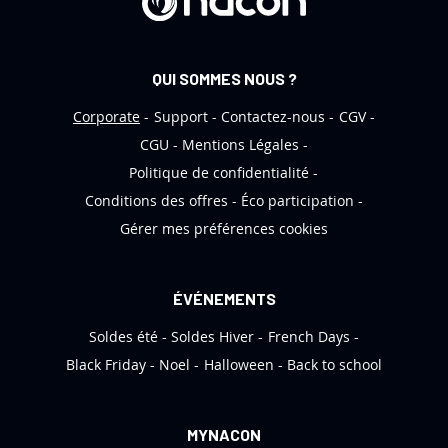
e
d
’
QUI SOMMES NOUS ?
i
n
Corporate
Support
Contactez-nous
CGV
f
CGU
Mentions Légales
o
Politique de confidentialité
r
Conditions des offres
Éco participation
m
Gérer mes préférences cookies
a
t
i
ÉVÉNEMENTS
o
Soldes été
Soldes Hiver
French Days
n
:
Black Friday
Noel
Halloween
Back to school
MYNACON