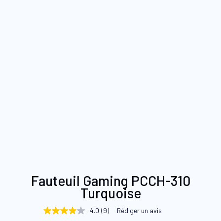
Skip
Fauteuil Gaming PCCH-310
to
Turquoise
the
beginning
4.0
(9)
Rédiger un avis
4.0
of