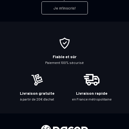
r
Je m'inscris!
i
p
t
i
o
n
à
Fiable et sûr
n
Paiement 100% sécurisé
o
t
r
e
Livraison gratuite
Livraison rapide
l
à partir de 20€ d'achat
en France métropolitaine
e
t
t
r