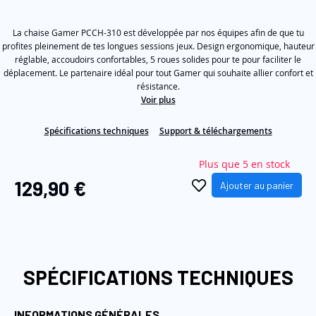
étoiles
sur
the
5,
images
La chaise Gamer PCCH-310 est développée par nos équipes afin de que tu
valeur
de
profites pleinement de tes longues sessions jeux. Design ergonomique, hauteur
gallery
la
réglable, accoudoirs confortables, 5 roues solides pour te pour faciliter le
note
déplacement. Le partenaire idéal pour tout Gamer qui souhaite allier confort et
moyenne.
résistance.
Read
Voir plus
9
Reviews.
Lien
Spécifications techniques
Support & téléchargements
sur
la
même
Plus que 5 en stock
page.
129,90 €
Ajouter au panier
SPÉCIFICATIONS TECHNIQUES
INFORMATIONS GÉNÉRALES