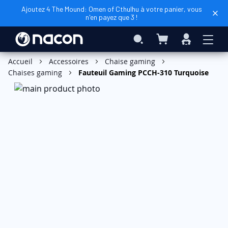
Ajoutez 4 The Mound: Omen of Cthulhu à votre panier, vous
n'en payez que 3 !
Mon panier
Rechercher
Connexio
Ajouter au panier
Accueil
Accessoires
Chaise gaming
Chaises gaming
Fauteuil Gaming PCCH-310 Turquoise
Skip
to
the
end
of
the
images
gallery