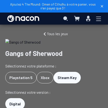
Ajoutez 4 The Mound: Omen of Cthulhu à votre panier, vous
n'en payez que 3 !
Mon panier
Rechercher
Connexio
Accueil
Jeux
Gangs
Tous les jeux
Vidéo
of
Sherwood
Gangs of Sherwood
Sélectionnez votre plateforme :
Playstation 5
Xbox
Steam Key
Sélectionnez votre version :
Digital