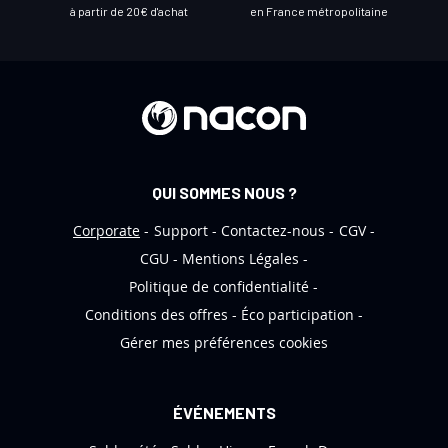
l
à partir de 20€ d'achat
en France métropolitaine
e
t
t
r
e
d
’
QUI SOMMES NOUS ?
i
n
Corporate
Support
Contactez-nous
CGV
f
CGU
Mentions Légales
o
Politique de confidentialité
r
Conditions des offres
Éco participation
m
Gérer mes préférences cookies
a
t
i
ÉVÉNEMENTS
o