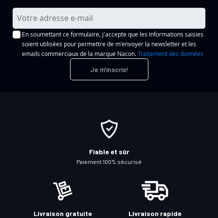
I
n
En soumettant ce formulaire, j'accepte que les informations saisies
s
soient utilisées pour permettre de m'envoyer la newsletter et les
c
emails commerciaux de la marque Nacon.
Traitement des données
r
Je m'inscris!
i
p
t
i
o
n
à
Fiable et sûr
n
Paiement 100% sécurisé
o
t
r
e
Livraison gratuite
Livraison rapide