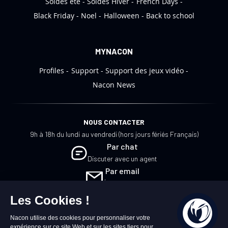
Soldes été
Soldes Hiver
French Days
n
:
Black Friday
Noel
Halloween
Back to school
MYNACON
Profiles
Support
Support des jeux vidéo
Nacon News
NOUS CONTACTER
9h à 18h du lundi au vendredi (hors jours fériés Français)
Par chat
Discuter avec un agent
Par email
Écrivez-nous