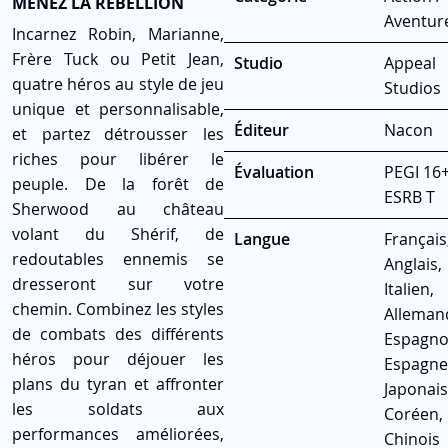
MENEZ LA RÉBELLION
Aventur
Incarnez Robin, Marianne,
Frère Tuck ou Petit Jean,
Studio
Appeal
quatre héros au style de jeu
Studios
unique et personnalisable,
Éditeur
Nacon
et partez détrousser les
riches pour libérer le
Évaluation
PEGI 16+
peuple. De la forêt de
ESRB T
Sherwood au château
volant du Shérif, de
Langue
Français
redoutables ennemis se
Anglais,
dresseront sur votre
Italien,
chemin. Combinez les styles
Alleman
de combats des différents
Espagno
héros pour déjouer les
Espagne
plans du tyran et affronter
Japonais
les soldats aux
Coréen,
performances améliorées,
Chinois