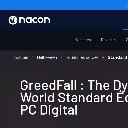
Manettes
Revosim
S
Accueil
Halloween
Toutes les soldes
Standard 
GreedFall : The D
World Standard Éd
PC Digital