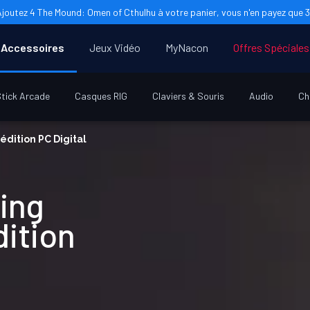
Ajoutez 4 The Mound: Omen of Cthulhu à votre panier, vous n'en payez que 3 
Accessoires
Jeux Vidéo
MyNacon
Offres Spéciales
tick Arcade
Casques RIG
Claviers & Souris
Audio
Ch
édition PC Digital
ying
ition