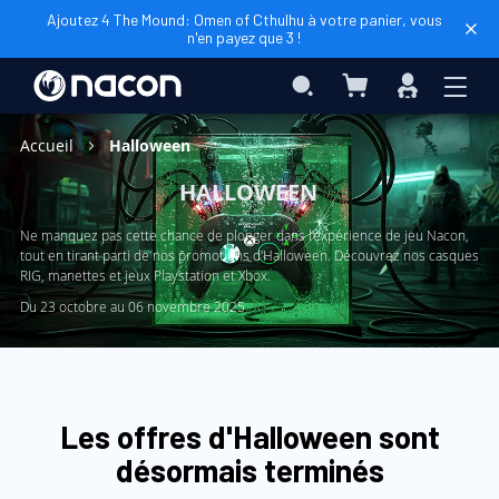
Ajoutez 4 The Mound: Omen of Cthulhu à votre panier, vous
n'en payez que 3 !
Mon panier
Rechercher
Connexio
Accueil
Halloween
HALLOWEEN
Ne manquez pas cette chance de plonger dans l'expérience de jeu Nacon,
tout en tirant parti de nos promotions d'Halloween. Découvrez nos casques
RIG, manettes et jeux Playstation et Xbox.
Du 23 octobre au 06 novembre 2025
Les offres d'Halloween sont
désormais terminés