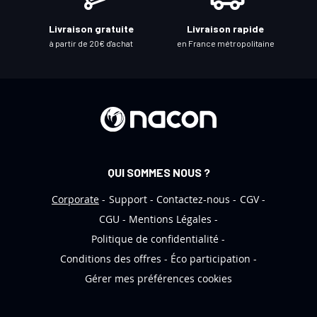
r
e
Livraison gratuite
Livraison rapide
l
à partir de 20€ d'achat
en France métropolitaine
e
t
t
r
e
d
’
QUI SOMMES NOUS ?
i
n
Corporate
Support
Contactez-nous
CGV
f
CGU
Mentions Légales
o
Politique de confidentialité
r
Conditions des offres
Éco participation
m
Gérer mes préférences cookies
a
t