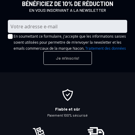
BÉNÉFICIEZ DE 10% DE RÉDUCTION
EN VOUS INSCRIVANT A LA NEWSLETTER
I
n
En soumettant ce formulaire, j'accepte que les informations saisies
s
soient utilisées pour permettre de m'envoyer la newsletter et les
c
emails commerciaux de la marque Nacon.
Traitement des données
r
Je m'inscris!
i
p
t
i
o
n
à
Fiable et sûr
n
Paiement 100% sécurisé
o
t