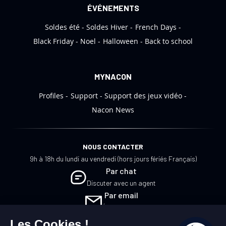
i
ÉVÉNEMENTS
o
Soldes été
Soldes Hiver
French Days
n
:
Black Friday
Noel
Halloween
Back to school
MYNACON
Profiles
Support
Support des jeux vidéo
Nacon News
NOUS CONTACTER
9h à 18h du lundi au vendredi (hors jours fériés Français)
Par chat
Discuter avec un agent
Par email
Écrivez-nous