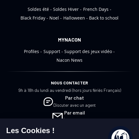
o
Soldes été
Soldes Hiver
French Days
n
:
Black Friday
Noel
Halloween
Back to school
MYNACON
Profiles
Support
Support des jeux vidéo
Nacon News
NOUS CONTACTER
9h à 18h du lundi au vendredi (hors jours fériés Français)
Par chat
Discuter avec un agent
Par email
Écrivez-nous