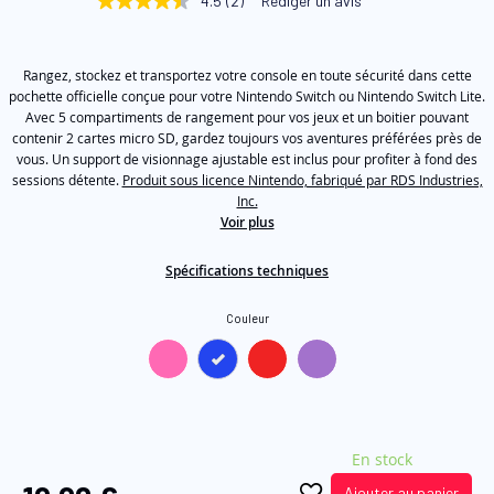
4.5
(2)
Rédiger un avis
4.5
of
étoiles
sur
the
5,
images
Rangez, stockez et transportez votre console en toute sécurité dans cette
valeur
de
pochette officielle conçue pour votre Nintendo Switch ou Nintendo Switch Lite.
gallery
la
Avec 5 compartiments de rangement pour vos jeux et un boitier pouvant
note
contenir 2 cartes micro SD, gardez toujours vos aventures préférées près de
moyenne.
vous. Un support de visionnage ajustable est inclus pour profiter à fond des
Read
sessions détente.
Produit sous licence Nintendo, fabriqué par RDS Industries,
2
Reviews.
Inc.
Lien
Voir plus
sur
la
Spécifications techniques
même
page.
Couleur
En stock
Ajouter au panier