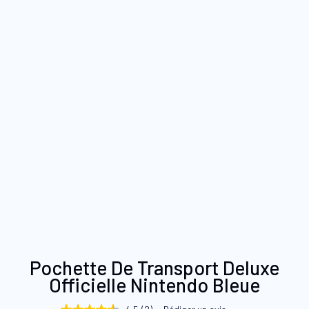
Skip
Pochette De Transport Deluxe
to
Officielle Nintendo Bleue
the
beginning