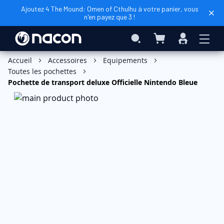
Ajoutez 4 The Mound: Omen of Cthulhu à votre panier, vous
n'en payez que 3 !
Mon panier
Rechercher
Connexio
Ajouter au panier
Accueil
Accessoires
Equipements
Toutes les pochettes
Pochette de transport deluxe Officielle Nintendo Bleue
Skip
to
the
end
of
the
images
gallery