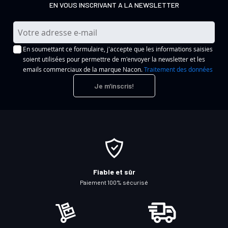
EN VOUS INSCRIVANT A LA NEWSLETTER
I
n
En soumettant ce formulaire, j'accepte que les informations saisies
s
soient utilisées pour permettre de m'envoyer la newsletter et les
c
emails commerciaux de la marque Nacon.
Traitement des données
r
Je m'inscris!
i
p
t
i
o
n
à
Fiable et sûr
n
Paiement 100% sécurisé
o
t
r