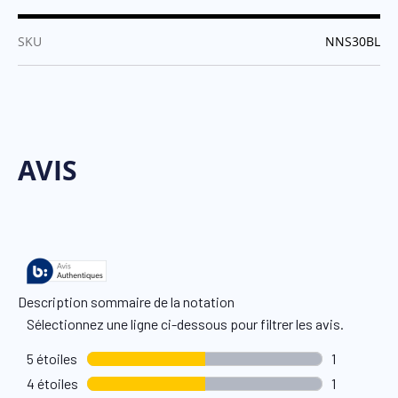
:
SKU
NNS30BL