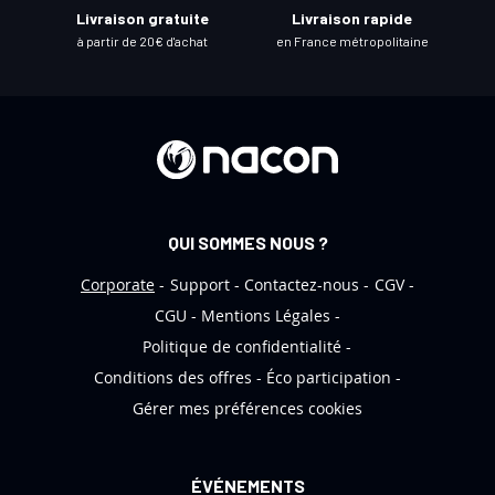
e
Livraison gratuite
Livraison rapide
l
à partir de 20€ d'achat
en France métropolitaine
e
t
t
r
e
d
’
QUI SOMMES NOUS ?
i
n
Corporate
Support
Contactez-nous
CGV
f
CGU
Mentions Légales
o
Politique de confidentialité
r
Conditions des offres
Éco participation
m
Gérer mes préférences cookies
a
t
i
ÉVÉNEMENTS