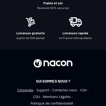
à
Fiable et sûr
n
Paiement 100% sécurisé
o
t
r
e
Livraison gratuite
Livraison rapide
l
à partir de 20€ d'achat
en France métropolitaine
e
t
t
r
e
d
’
QUI SOMMES NOUS ?
i
n
Corporate
Support
Contactez-nous
CGV
f
CGU
Mentions Légales
o
Politique de confidentialité