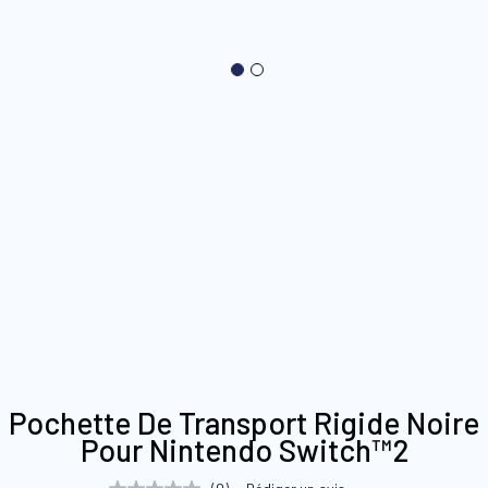
Skip
Pochette De Transport Rigide Noire
to
Pour Nintendo Switch™2
the
beginning