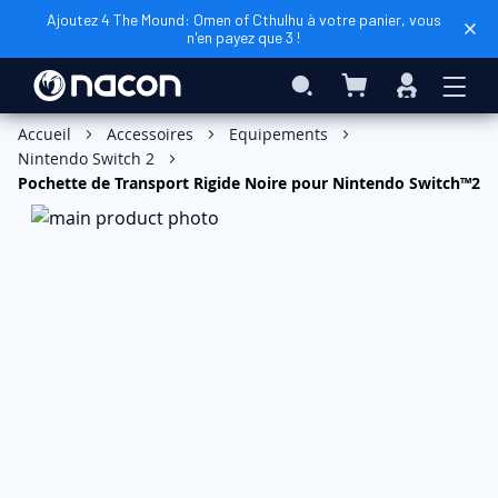
Ajoutez 4 The Mound: Omen of Cthulhu à votre panier, vous
n'en payez que 3 !
Mon panier
Rechercher
Connexio
Ajouter au panier
Accueil
Accessoires
Equipements
Nintendo Switch 2
Pochette de Transport Rigide Noire pour Nintendo Switch™2
Skip
to
the
end
of
the
images
gallery