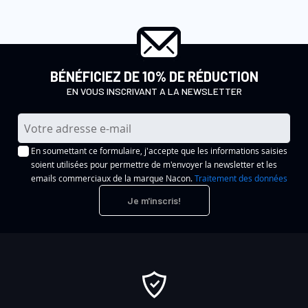
BÉNÉFICIEZ DE 10% DE RÉDUCTION
EN VOUS INSCRIVANT A LA NEWSLETTER
I
n
En soumettant ce formulaire, j'accepte que les informations saisies
s
soient utilisées pour permettre de m'envoyer la newsletter et les
c
emails commerciaux de la marque Nacon.
Traitement des données
r
Je m'inscris!
i
p
t
i
o
n