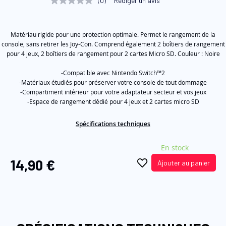
(0)
Rédiger un avis
Aucune
of
valeur
de
the
notation
images
Matériau rigide pour une protection optimale. Permet le rangement de la
Lien
sur
console, sans retirer les Joy-Con. Comprend également 2 boîtiers de rangement
gallery
la
pour 4 jeux, 2 boîtiers de rangement pour 2 cartes Micro SD. Couleur : Noire
même
page.
-Compatible avec
Nintendo Switch™2
-Matériaux étudiés pour préserver votre console de tout dommage
-Compartiment intérieur pour votre adaptateur secteur et vos jeux
-Espace de rangement dédié pour 4 jeux et 2 cartes micro SD
Spécifications techniques
En stock
14,90 €
Ajouter au panier