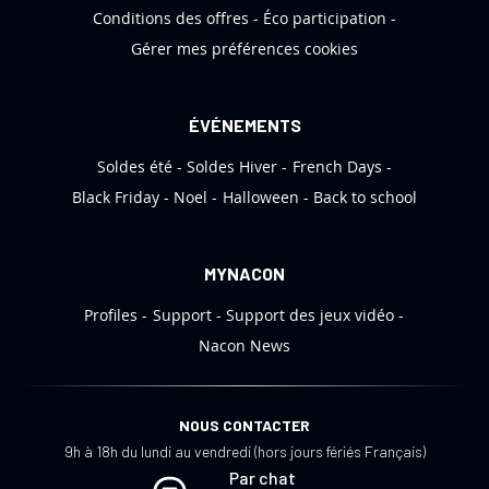
r
Conditions des offres
Éco participation
m
Gérer mes préférences cookies
a
t
i
ÉVÉNEMENTS
o
Soldes été
Soldes Hiver
French Days
n
:
Black Friday
Noel
Halloween
Back to school
MYNACON
Profiles
Support
Support des jeux vidéo
Nacon News
NOUS CONTACTER
9h à 18h du lundi au vendredi (hors jours fériés Français)
Par chat