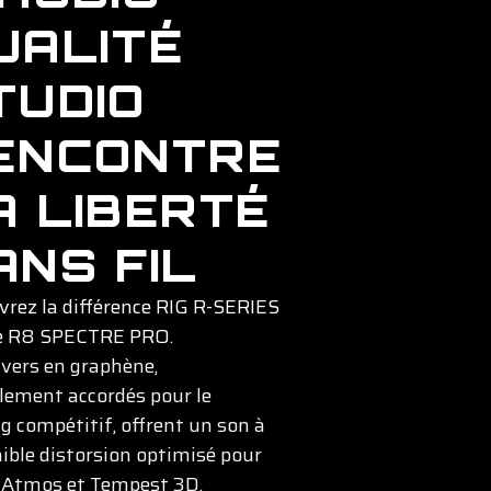
UALITÉ
TUDIO
ENCONTRE
A LIBERTÉ
ANS FIL
rez la différence RIG R-SERIES
le R8 SPECTRE PRO.
ivers en graphène,
lement accordés pour le
 compétitif, offrent un son à
aible distorsion optimisé pour
 Atmos et Tempest 3D.