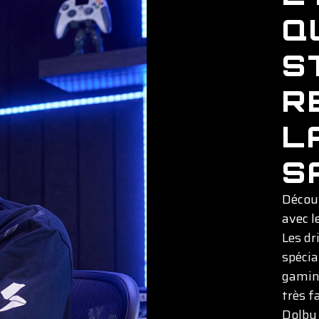
Q
S
R
L
S
Découv
avec 
Les dr
spécia
gaming
très f
Dolby