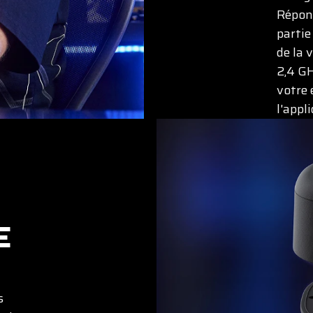
Répond
partie
de la 
2,4 GH
votre 
l'appl
E
s