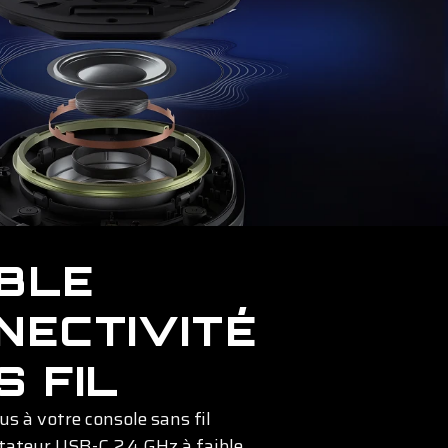
BLE
NECTIVITÉ
S FIL
s à votre console sans fil
ptateur USB-C 2,4 GHz à faible