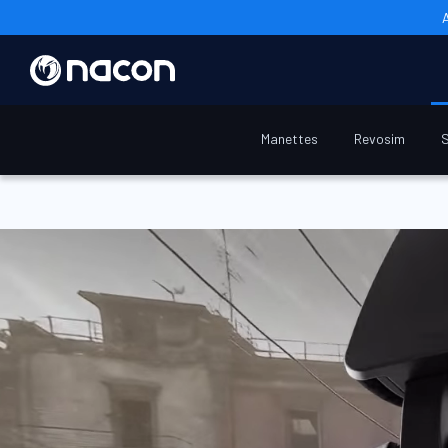
Accueil
R8 Pro Series
Manettes
Revosim
S