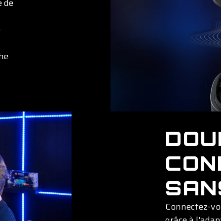
e de
e
che
DOU
CON
SAN
Connectez-vou
grâce à l'ada