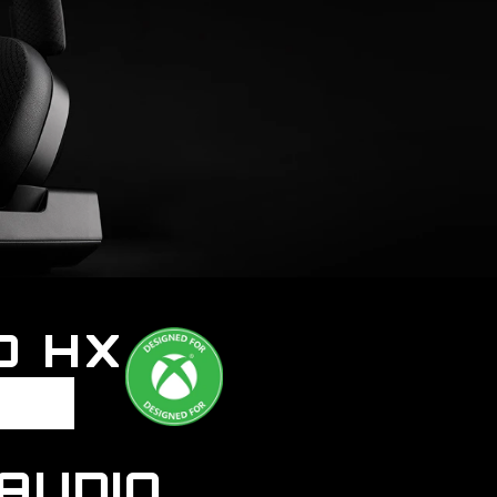
O HX
'AUDIO