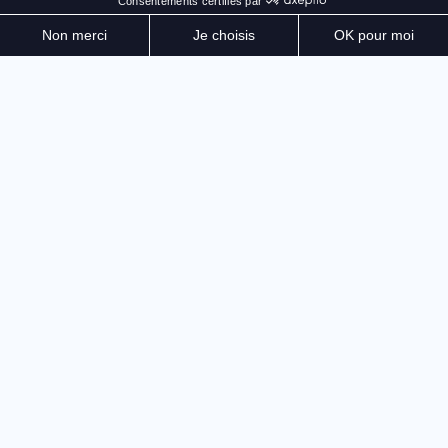
ATTENTION la pédale d'embrayage RS PURE ne
fonctionne que lorsqu'elle est utilisé avec un pédalier
Revosim, elle n'est pas compatible avec d'autres
pédalier ni d'autres bases.
Simple à installer, facile à régler, la RS PURE Clutch
Pedal vous donne un contrôle intuitif et
personnalisable, dans une construction métal pensée
pour durer.