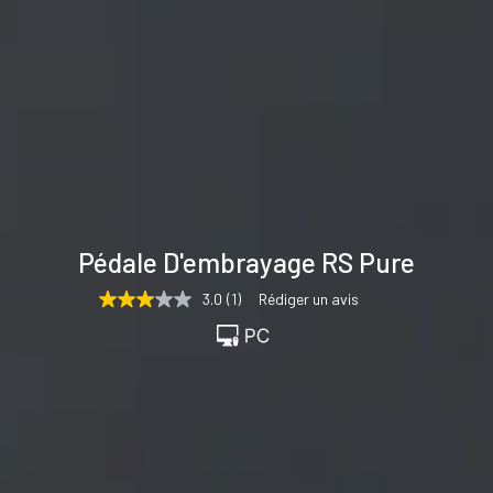
Spécifications
Support &
Pédale D'embrayage RS Pure
techniques
téléchargements
3.0
(1)
Rédiger un avis
3.0
étoiles
sur
5,
valeur
de
la
note
moyenne.
Read
a