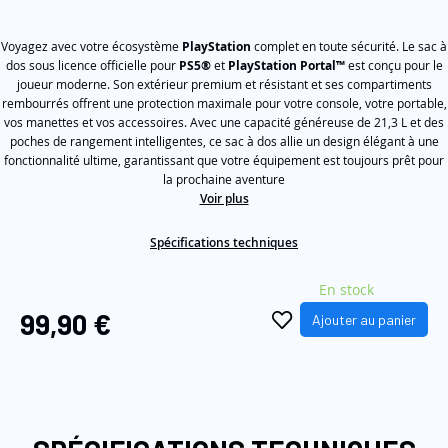
étoiles
sur
the
5,
images
Voyagez avec votre écosystème
PlayStation
complet en toute sécurité. Le sac à
valeur
de
dos sous licence officielle pour
PS5®
et
PlayStation Portal™
est conçu pour le
gallery
la
joueur moderne. Son extérieur premium et résistant et ses compartiments
note
rembourrés offrent une protection maximale pour votre console, votre portable,
moyenne.
vos manettes et vos accessoires. Avec une capacité généreuse de 21,3 L et des
Read
poches de rangement intelligentes, ce sac à dos allie un design élégant à une
a
Review.
fonctionnalité ultime, garantissant que votre équipement est toujours prêt pour
Lien
la prochaine aventure
sur
Voir plus
la
même
page.
Spécifications techniques
En stock
99,90 €
Ajouter au panier