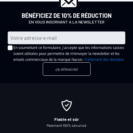
BÉNÉFICIEZ DE 10% DE RÉDUCTION
EN VOUS INSCRIVANT A LA NEWSLETTER
I
n
En soumettant ce formulaire, j'accepte que les informations saisies
s
soient utilisées pour permettre de m'envoyer la newsletter et les
c
emails commerciaux de la marque Nacon.
Traitement des données
r
Je m'inscris!
i
p
t
i
o
n
à
Fiable et sûr
n
Paiement 100% sécurisé
o