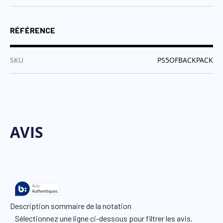
RÉFÉRENCE
:
SKU
PS5OFBACKPACK