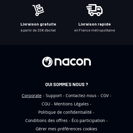
t
r
e
Livraison gratuite
Livraison rapide
l
à partir de 20€ d'achat
en France métropolitaine
e
t
t
r
e
d
’
QUI SOMMES NOUS ?
i
n
Corporate
Support
Contactez-nous
CGV
f
CGU
Mentions Légales
o
Politique de confidentialité
r
Conditions des offres
Éco participation
m
Gérer mes préférences cookies
a