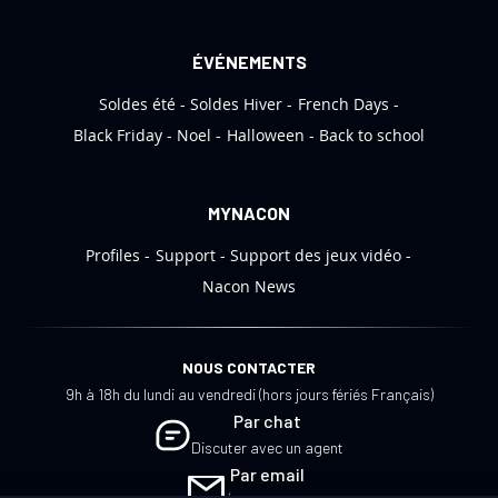
t
i
ÉVÉNEMENTS
o
Soldes été
Soldes Hiver
French Days
n
:
Black Friday
Noel
Halloween
Back to school
MYNACON
Profiles
Support
Support des jeux vidéo
Nacon News
NOUS CONTACTER
9h à 18h du lundi au vendredi (hors jours fériés Français)
Par chat
Discuter avec un agent
Par email