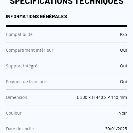
SPÉCIFICATIONS TECHNIQUES
INFORMATIONS GÉNÉRALES
:
Compatibilité
PS5
:
Compartiment intérieur
Oui
:
Support intégré
Oui
:
Poignée de transport
Oui
:
Dimension
L 330 x H 440 x P 140 mm
:
Couleur
Noir
:
Date de sortie
30/01/2025