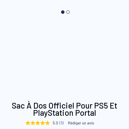
Skip
Sac À Dos Officiel Pour PS5 Et
to
PlayStation Portal
the
beginning
5.0
(1)
Rédiger un avis
5.0
of