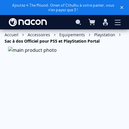
Ajoutez 4 The Mound: Omen of Cthulhu à votre panier, vous
n'en payez que 3 !
Mon panier
Rechercher
Connexio
Ajouter au panier
Accueil
Accessoires
Equipements
Playstation
Sac à dos Officiel pour PS5 et PlayStation Portal
Skip
to
the
end
of
the
images
gallery